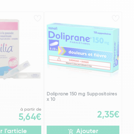
Doliprane 150 mg Suppositoires
x 10
à partir de
2,35€
5,64€
r l'article
Ajouter