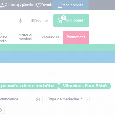
Mon compte
Conseils
Services
Favoris
0
Mon panier
Scanner
io
Matériel
cine
Vétérinaire
Promotions
médical
relle
poussées dentaires bébé
Vitamines Pour Bébé
Somnolence
Type de médecine ?