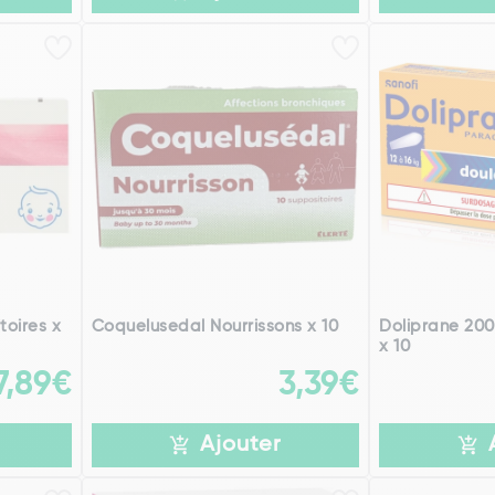
oires x
Coquelusedal Nourrissons x 10
Doliprane 200
x 10
7,89€
3,39€
Ajouter