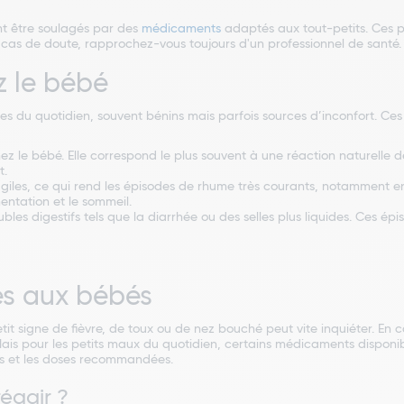
t être soulagés par des
médicaments
adaptés aux tout-petits. Ces p
 cas de doute, rapprochez-vous toujours d'un professionnel de santé.
z le bébé
les du quotidien, souvent bénins mais parfois sources d’inconfort. Ces 
ez le bébé. Elle correspond le plus souvent à une réaction naturelle d
t.
ragiles, ce qui rend les épisodes de rhume très courants, notamment e
entation et le sommeil.
es digestifs tels que la diarrhée ou des selles plus liquides. Ces épi
s aux bébés
it signe de fièvre, de toux ou de nez bouché peut vite inquiéter. En ca
 Mais pour les petits maux du quotidien, certains médicaments dispo
es et les doses recommandées.
éagir ?