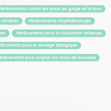
Médicaments contre les maux de gorge et la toux
urinaires
Médicaments d'ophtalmologie
ues
Médicaments pour la circulation veineuse
icaments pour le sevrage tabagique
édicaments pour soigner les maux de bouches