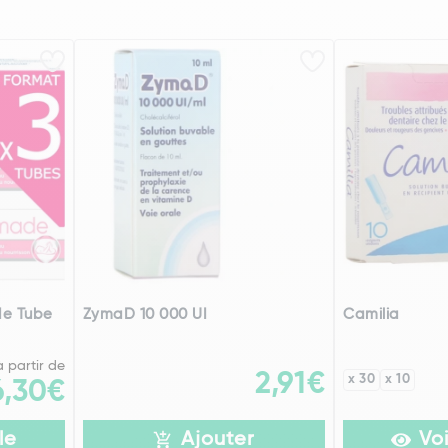
e Tube
ZymaD 10 000 UI
Camilia
à partir de
2,91€
x 30
x 10
6,30€
le
Ajouter
Voi