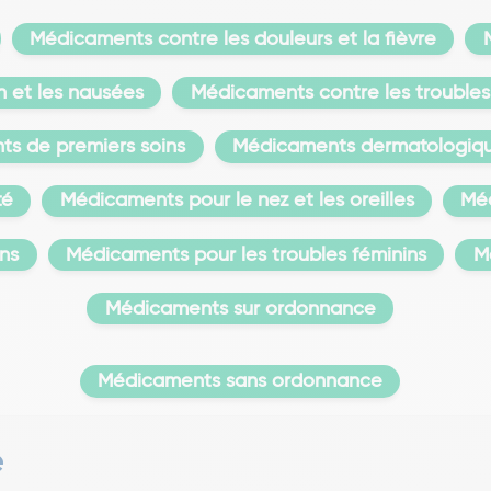
Médicaments contre les douleurs et la fièvre
n et les nausées
Médicaments contre les troubles 
s de premiers soins
Médicaments dermatologiq
té
Médicaments pour le nez et les oreilles
Méd
ons
Médicaments pour les troubles féminins
M
Médicaments sur ordonnance
Médicaments sans ordonnance
é