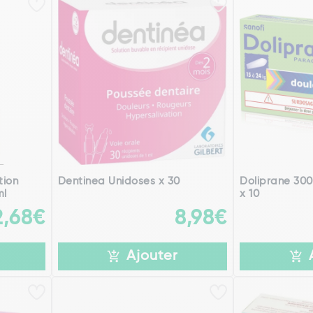
tion
Dentinea Unidoses x 30
Doliprane 300
ml
x 10
2,68€
8,98€
Ajouter