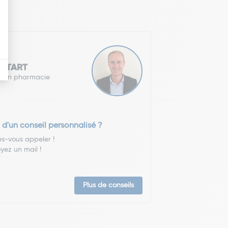
 TETART
r en pharmacie
 d'un conseil personnalisé ?
es-vous appeler !
yez un mail !
Plus de conseils