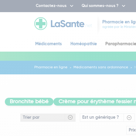
Contactez-nous
Qui sommes-nous ?
Pharmacie en lig
agréée par le Ministèr
Médicaments
Homéopathie
Parapharmaci
Pharmacie en ligne
Médicaments sans ordonnance
Bronchite bébé
Crème pour érythème fessier n
Est un générique ?
Prix