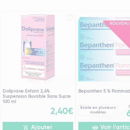
Doliprane Enfant 2,4%
Bepanthen 5 % Pommad
Suspension Buvable Sans Sucre
100 ml
Existe en plusieurs
2,40€
modèles
Ajouter
Voir l'artic