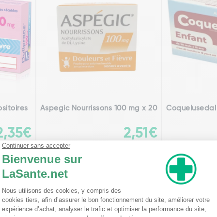
sitoires
Aspegic Nourrissons 100 mg x 20
Coquelusedal 
2,35€
2,51€
Ajouter
Page précédente
Page suivante
1
2