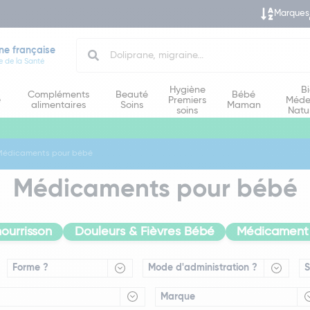
Marques
Search
ne française
e de la Santé
Hygiène
B
Compléments
Beauté
Bébé
e
Premiers
Méde
alimentaires
Soins
Maman
soins
Natu
Médicaments pour bébé
Médicaments pour bébé
ourrisson
Douleurs & Fièvres Bébé
Médicament 
Forme ?
Mode d'administration ?
Marque