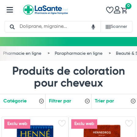
0
Search
Scanner
Pharmacie en ligne
Parapharmacie en ligne
Beauté & 
Produits de coloration
pour cheveux
Catégorie
Filtrer par
Trier par
Exclu web
Exclu web