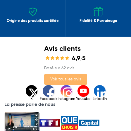
Origine des produits certifiée
Fidélité & Parrainage
Avis clients
4,9
5
/
Basé sur 62 avis.
Voir tous les avis
X
Facebook
Instagram
Youtube
LinkedIn
La presse parle de nous