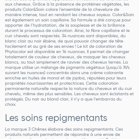
aux cheveux. Grâce à la présence de protéines végétales, les
produits Color&Soin colore l’ensemble de la chevelure de
manière intense, tout en rendant les cheveux soyeux. Color&Soin
est également un soin capillaire. Sa formule a été conçue pour
apporter de l’hydratation, de la souplesse et de la brillance
durant le processus de coloration. Ainsi, la fibre capillaire et le
cuir chevelu sont respectés. 34 nuances sont disponibles, du
blanc clair au noir ébène, de quoi pouvoir changer de tête
facilement et au gré de ses envies ! Le kit de coloration de
Phytocolor est disponible en 16 nuances. Il permet de changer
totalement de couleur de cheveux, de masquer les cheveux
blancs, ou tout simplement de raviver des cheveux ternes. La
marque utilise un mélange de pigments végétaux (jusqu’à 74%
suivant les nuances) concentrés dans une crème colorante
enrichie en huiles de monoï et de jojoba, réputées pour leurs
propriétés nourrissantes et protectrices. Cette coloration
permanente naturelle respecte la nature du cheveux et du cuir
chevelu, même des plus sensibles. Les cheveux sont éclatants et
protégés. Du noir au blond clair, il n’y a que l’embarras du
choix.
Les soins repigmentants
La marque 3 Chênes élabore des soins repigmentants. Ces
produits naturels permettent de répondre à une envie de