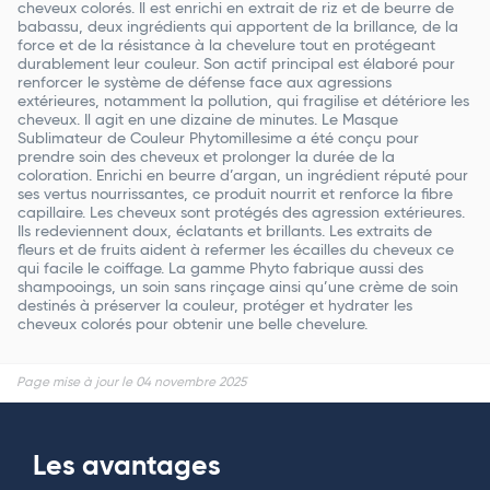
cheveux colorés. Il est enrichi en extrait de riz et de beurre de
babassu, deux ingrédients qui apportent de la brillance, de la
force et de la résistance à la chevelure tout en protégeant
durablement leur couleur. Son actif principal est élaboré pour
renforcer le système de défense face aux agressions
extérieures, notamment la pollution, qui fragilise et détériore les
cheveux. Il agit en une dizaine de minutes. Le Masque
Sublimateur de Couleur Phytomillesime a été conçu pour
prendre soin des cheveux et prolonger la durée de la
coloration. Enrichi en beurre d’argan, un ingrédient réputé pour
ses vertus nourrissantes, ce produit nourrit et renforce la fibre
capillaire. Les cheveux sont protégés des agression extérieures.
Ils redeviennent doux, éclatants et brillants. Les extraits de
fleurs et de fruits aident à refermer les écailles du cheveux ce
qui facile le coiffage. La gamme Phyto fabrique aussi des
shampooings, un soin sans rinçage ainsi qu’une crème de soin
destinés à préserver la couleur, protéger et hydrater les
cheveux colorés pour obtenir une belle chevelure.
Page mise à jour le 04 novembre 2025
Les avantages