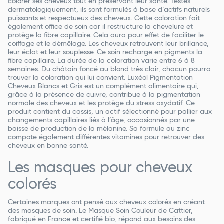
colorer ses cheveux tout en préservant leur santé. Testés
dermatologiquement, ils sont formulés à base d’actifs naturels
puissants et respectueux des cheveux. Cette coloration fait
également office de soin car il restructure la chevelure et
protège la fibre capillaire. Cela aura pour effet de faciliter le
coiffage et le démêlage. Les cheveux retrouvent leur brillance,
leur éclat et leur souplesse. Ce soin recharge en pigments la
fibre capillaire. La durée de la coloration varie entre 6 à 8
semaines. Du châtain foncé au blond très clair, chacun pourra
trouver la coloration qui lui convient. Luxéol Pigmentation
Cheveux Blancs et Gris est un complément alimentaire qui,
grâce à la présence de cuivre, contribue à la pigmentation
normale des cheveux et les protège du stress oxydatif. Ce
produit contient du cassis, un actif sélectionné pour pallier aux
changements capillaires liés à l’âge, occasionnés par une
baisse de production de la mélanine. Sa formule au zinc
compote également différentes vitamines pour retrouver des
cheveux en bonne santé.
Les masques pour cheveux
colorés
Certaines marques ont pensé aux cheveux colorés en créant
des masques de soin. Le Masque Soin Couleur de Cattier,
fabriqué en France et certifié bio, répond aux besoins des