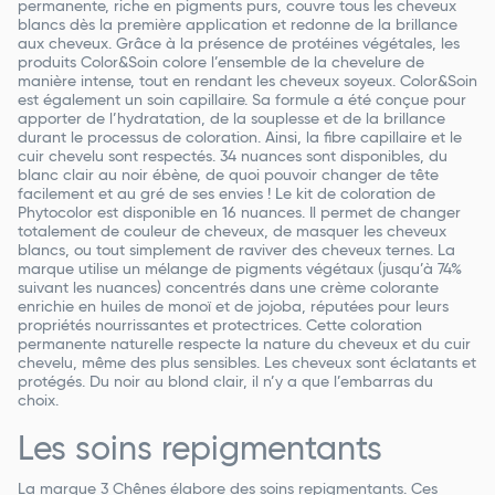
permanente, riche en pigments purs, couvre tous les cheveux
blancs dès la première application et redonne de la brillance
aux cheveux. Grâce à la présence de protéines végétales, les
produits Color&Soin colore l’ensemble de la chevelure de
manière intense, tout en rendant les cheveux soyeux. Color&Soin
est également un soin capillaire. Sa formule a été conçue pour
apporter de l’hydratation, de la souplesse et de la brillance
durant le processus de coloration. Ainsi, la fibre capillaire et le
cuir chevelu sont respectés. 34 nuances sont disponibles, du
blanc clair au noir ébène, de quoi pouvoir changer de tête
facilement et au gré de ses envies ! Le kit de coloration de
Phytocolor est disponible en 16 nuances. Il permet de changer
totalement de couleur de cheveux, de masquer les cheveux
blancs, ou tout simplement de raviver des cheveux ternes. La
marque utilise un mélange de pigments végétaux (jusqu’à 74%
suivant les nuances) concentrés dans une crème colorante
enrichie en huiles de monoï et de jojoba, réputées pour leurs
propriétés nourrissantes et protectrices. Cette coloration
permanente naturelle respecte la nature du cheveux et du cuir
chevelu, même des plus sensibles. Les cheveux sont éclatants et
protégés. Du noir au blond clair, il n’y a que l’embarras du
choix.
Les soins repigmentants
La marque 3 Chênes élabore des soins repigmentants. Ces