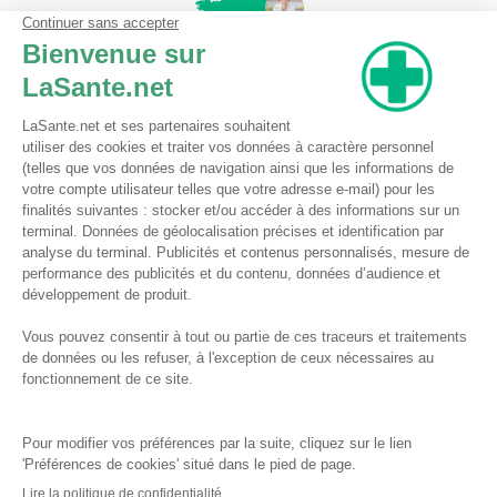
Pharmacie du Bizet
Licence ARS : 590009874
Licence Ordinale : 126921
49 boulevard Bizet
59650 Villeneuve d'Ascq
Contactez-nous !
Pharmacie en ligne autorisée à vendre des médicaments depuis le 17 avril 2013
Tous droits réservés
Conditions Générales de Vente
Mentions légales