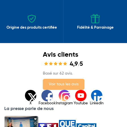
Origine des produits certifiée
Fidélité & Parrainage
Avis clients
4,9
5
/
Basé sur 62 avis.
Voir tous les avis
X
Facebook
Instagram
Youtube
LinkedIn
La presse parle de nous