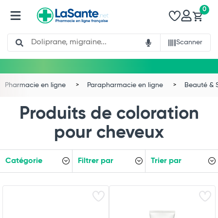
0
Search
Scanner
Pharmacie en ligne
Parapharmacie en ligne
Beauté & 
Produits de coloration
pour cheveux
Catégorie
Filtrer par
Trier par