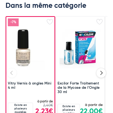
Dans la même catégorie
-7%
Vitry Vernis à ongles Mini
Excilor Forte Traitement
Po
4 ml
de la Mycose de l'Ongle
Pur
30 ml
à partir de
à partir de
Existe en
2,40€
Existe en
plusieurs
22,00€
2,23€
plusieurs
modèles