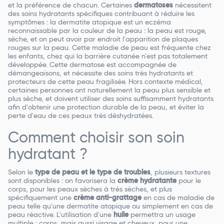
et la préférence de chacun. Certaines
dermatoses
nécessitent
des soins hydratants spécifiques contribuant à réduire les
symptômes : la dermatite atopique est un eczéma
reconnaissable par la couleur de la peau : la peau est rouge,
sèche, et on peut avoir par endroit l'apparition de plaques
rouges sur la peau. Cette maladie de peau est fréquente chez
les enfants, chez qui la barrière cutanée n'est pas totalement
développée. Cette dermatose est accompagnée de
démangeaisons, et nécessite des soins très hydratants et
protecteurs de cette peau fragilisée. Hors contexte médical,
certaines personnes ont naturellement la peau plus sensible et
plus sèche, et doivent utiliser des soins suffisamment hydratants
afin d'obtenir une protection durable de la peau, et éviter la
perte d'eau de ces peaux très déshydratées.
Comment choisir son soin
hydratant ?
Selon le
type de peau et le type de troubles
, plusieurs textures
sont disponibles : on favorisera la
crème hydratante
pour le
corps, pour les peaux sèches à très sèches, et plus
spécifiquement une
crème anti-grattage
en cas de maladie de
peau telle qu'une dermatite atopique ou simplement en cas de
peau réactive. L'utilisation d'une
huile
permettra un usage
multiple : corps, mais aussi visage et cheveux, pour une