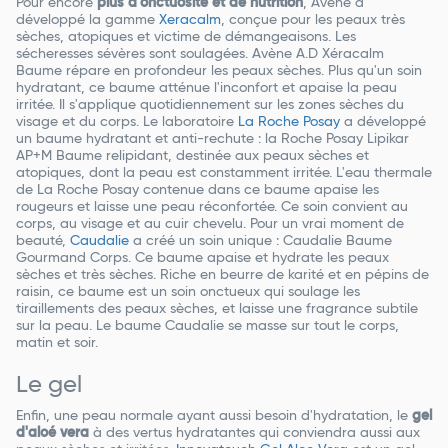
Pour encore
plus d'onctuosité et de nutrition
, Avène a
développé la gamme
Xeracalm
, conçue pour les peaux très
sèches, atopiques et victime de démangeaisons. Les
sécheresses sévères sont soulagées. Avène A.D Xéracalm
Baume répare en profondeur les peaux sèches. Plus qu'un soin
hydratant, ce baume atténue l'inconfort et apaise la peau
irritée. Il s'applique quotidiennement sur les zones sèches du
visage et du corps. Le laboratoire
La Roche Posay
a développé
un baume hydratant et anti-rechute : la Roche Posay Lipikar
AP+M Baume relipidant, destinée aux peaux sèches et
atopiques, dont la peau est constamment irritée. L'eau thermale
de La Roche Posay contenue dans ce baume apaise les
rougeurs et laisse une peau réconfortée. Ce soin convient au
corps, au visage et au cuir chevelu. Pour un vrai moment de
beauté,
Caudalie
a créé un soin unique : Caudalie Baume
Gourmand Corps. Ce baume apaise et hydrate les peaux
sèches et très sèches. Riche en beurre de karité et en pépins de
raisin, ce baume est un soin onctueux qui soulage les
tiraillements des peaux sèches, et laisse une fragrance subtile
sur la peau. Le baume Caudalie se masse sur tout le corps,
matin et soir.
Le gel
Enfin, une peau normale ayant aussi besoin d'hydratation, le
gel
d'aloé vera
à des vertus hydratantes qui conviendra aussi aux