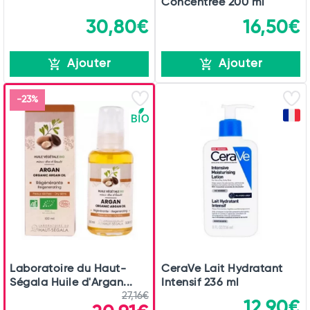
Concentrée 200 ml
30,80€
16,50€
Ajouter
Ajouter
-23%
Laboratoire du Haut-
CeraVe Lait Hydratant
Ségala Huile d'Argan...
Intensif 236 ml
27,16€
12,90€