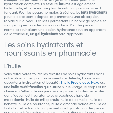
hydratation complète. La texture
baume
est également
hydratante, et offre encore plus de nutrition par son aspect
fondant. Pour les peaux normales à sèches, les
laits hydratants
pour le corps sont adaptés, et permettent une absorption
rapide sur la peau. Les laits permettent un habillage rapide et
sont pratiques pour les soins quotidiens. Pour les peaux
normales souhaitant une action hydratante tout en apportant
de la fraîcheur, un
gel hydratant
sera approprié.
Les soins hydratants et
nourrissants en pharmacie
L'huile
Vous retrouverez toutes les textures de soins hydratants dans
notre pharmacie : pour un moment de détente, l'huile vous
apportera hydratation et beauté :
l'huile Prodigieuse Nuxe
est
une
huile multi-fonction
qui s'utilise sur le visage, le corps et les
cheveux. Cette huile unique associe plusieurs huiles végétales
dont l'action est hydratante et protectrice : huile de
macadamia, huile de millepertuis, huile de camelia, huile de
noisette, huile de bourrache, huile d'amande douce et huile de
tsubaki. Cette formulation permet une hydratation des peaux
normales à très sèches, et laisse un fini satiné sur la peau, pour