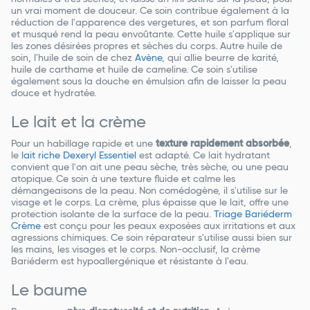
un vrai moment de douceur. Ce soin contribue également à la
réduction de l'apparence des vergetures, et son parfum floral
et musqué rend la peau envoûtante. Cette huile s'applique sur
les zones désirées propres et sèches du corps. Autre huile de
soin, l'huile de soin de chez
Avène
, qui allie beurre de karité,
huile de carthame et huile de cameline. Ce soin s'utilise
également sous la douche en émulsion afin de laisser la peau
douce et hydratée.
Le lait et la crème
Pour un habillage rapide et une
texture rapidement absorbée
,
le
lait riche Dexeryl Essentiel
est adapté. Ce lait hydratant
convient que l'on ait une peau sèche, très sèche, ou une peau
atopique. Ce soin à une texture fluide et calme les
démangeaisons de la peau. Non comédogène, il s'utilise sur le
visage et le corps. La crème, plus épaisse que le lait, offre une
protection isolante de la surface de la peau.
Triage Bariéderm
Crème
est conçu pour les peaux exposées aux irritations et aux
agressions chimiques. Ce soin réparateur s'utilise aussi bien sur
les mains, les visages et le corps. Non-occlusif, la crème
Bariéderm est hypoallergénique et résistante à l'eau.
Le baume