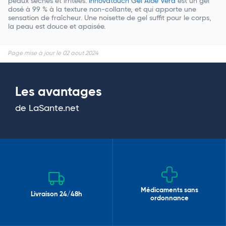
peaux sèches et irritées.
Innovatouch Gel Aloe Vera
est un gel
dosé à 99 % à la texture non-collante, et qui apporte une
sensation de fraîcheur. Une noisette de gel suffit pour le corps,
la peau est douce et apaisée.
Page mise à jour le 02 aout 2024
Les avantages
de LaSante.net
Médicaments sans
Livraison 24/48h
ordonnance