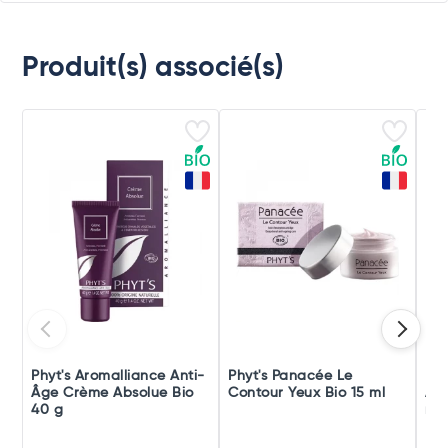
Produit(s) associé(s)
Phyt's Aromalliance Anti-
Phyt's Panacée Le
Phy
Âge Crème Absolue Bio
Contour Yeux Bio 15 ml
Âge
40 g
ml