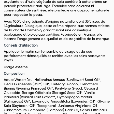
oxydante et d'huile végétale de soja confère à cette crème un
pouvoir protecteur anti-âge. Formulée sans colorant ni
conservateur de synthèse, elle privilégie une approche naturelle
pour respecter la peau.
Avec 100% d'ingrédients d'origine naturelle, dont 35% issus de
l'Agriculture Biologique, cette crème répond aux normes strictes
de la charte Cosmébio, garantissant une cosmétique
écologique et biologique certifiée. Fabriquée en France, elle
incarne l'engagement de qualité et de traçabilité de la marque.
Conseils d’utilisation
Appliquer le matin sur l'ensemble du visage et du cou
parfaitement démaquillés et tonifiés avec les soins nettoyants
Phyt's.
Usage externe.
Composition
Aqua/Water/Eau, Helianthus Annuus (Sunflower) Seed Oil*,
Eleais Guineensis (Palm) Oil*, Cetearyl Alcohol, Oenothera
Biennis (Evening Primrose) Oil*, Pentylene Glycol, Cetearyl
Glucoside, Borago Officinalis (Borage) Seed Oil*, Vanilla
Planifolia (Vanilla) Fruit Extract*, Cymbopogon Martini
(Palmarosa) Oil*, Lavandula Angustifolia (Lavender) Oil*, Glycine
Soja (Soybean) Oil*, Tocopherol, Juniperus Virginiana Oil,
Cinnamomum Camphora (Camphor) Bark Oil, Salvia Officinalis