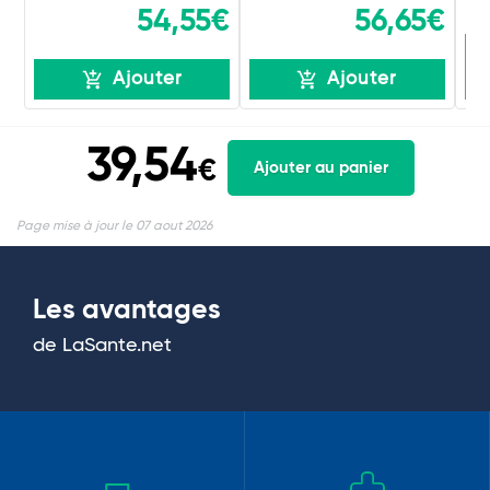
54,55€
56,65€
R
Ajouter
Ajouter
39,54
€
Ajouter au panier
Page mise à jour le 07 aout 2026
Les avantages
de LaSante.net