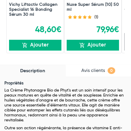
Vichy Liftactiv Collagen
Nuxe Super Sérum [10] 50
Fil
Specialist 16 Bonding
ml
Cof
Sérum 30 ml
(1)
48,60€
79,96€
R
Ajouter
Ajouter
Avis clients
Description
0
Propriétés
La Crème Phytonagre Bio de Phyt's est un soin intensif pour les
peaux matures en quête de vitalité et de souplesse. Enrichie en
huiles végétales d'onagre et de bourrache, cette crème offre
une source essentielle d'éléments vitaux. Elle agit de manière
ciblée pour estomper les effets cutanés liés aux déséquilibres
hormonaux, redonnant ainsi à la peau une apparence
revitalisée.
Outre son action régénérante, la présence de vitamine E anti-