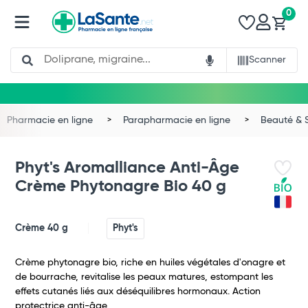
0
Search
Scanner
Pharmacie en ligne
Parapharmacie en ligne
Beauté & 
Phyt's Aromalliance Anti-Âge
Crème Phytonagre Bio 40 g
Crème 40 g
Phyt's
Crème phytonagre bio, riche en huiles végétales d'onagre et
de bourrache, revitalise les peaux matures, estompant les
effets cutanés liés aux déséquilibres hormonaux. Action
protectrice anti-âge.