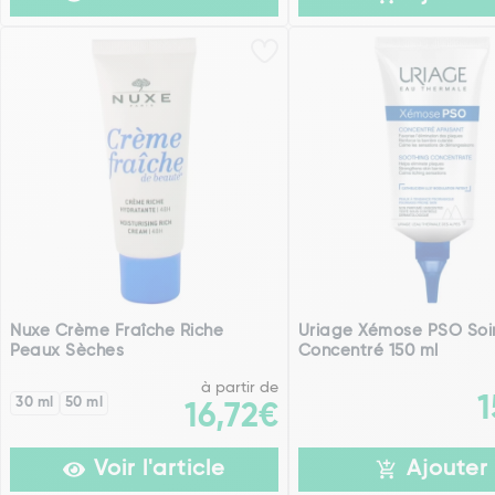
Nuxe Crème Fraîche Riche
Uriage Xémose PSO Soin
Peaux Sèches
Concentré 150 ml
à partir de
1
30 ml
50 ml
16,72€
Voir l'article
Ajouter