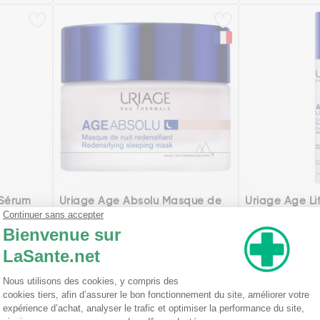
 Sérum
Uriage Age Absolu Masque de
Uriage Age Li
Nuit Redensifiant 50 ml
Lissante Ferm
4,99€
39,54€
Ajouter