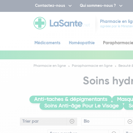
Contactez-nous
Qui sommes-nous ?
Pharmacie en lig
agréée par le Ministèr
Médicaments
Homéopathie
Parapharmaci
Pharmacie en ligne
Parapharmacie en ligne
Beauté &
Soins hydr
Anti-taches & dépigmentants
Masqu
Soins Anti-âge Pour Le Visage
S
Bio