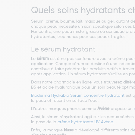
Quels soins hydratants ch
Sérum, crème, baume, lait, masque ou gel, autant de 
chaque peau nécessite un soin spécifique selon ces 
Par contre, une peau mixte, grasse ou acnéique préf
hydratantes, trop riches pour ces peaux fragiles.
Le sérum hydratant
Le
sérum
est à ne pas confondre avec la crème pour le
application. Chaque sérum se destine à une indicatio
contribue à faire pénétrer les produits actifs à trave
après application. Un sérum hydratant s’utilise en p
Dans notre pharmacie en ligne, vous trouverez diff
B5 et acide hyaluronique pour un soin beauté optima
Bioderma Hydrabio Sérum concentré hydratant
est q
la peau et retient en surface l’eau.
D’autres marques phares comme
Avène
propose un
Ainsi, le sérum réhydratant agit sur les peaux sèches 
la pose de la
crème hydratante UV Avène
.
Enfin, la marque
Nuxe
a développé différents soins d