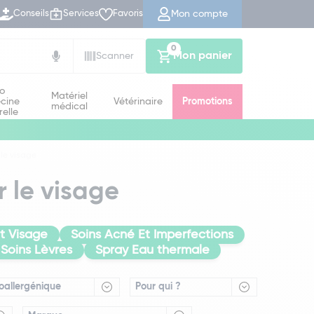
Mon compte
Conseils
Services
Favoris
0
Mon panier
Scanner
io
Matériel
cine
Vétérinaire
Promotions
médical
relle
 le visage
r le visage
at Visage
Soins Acné Et Imperfections
Soins Lèvres
Spray Eau thermale
oallergénique
Pour qui ?