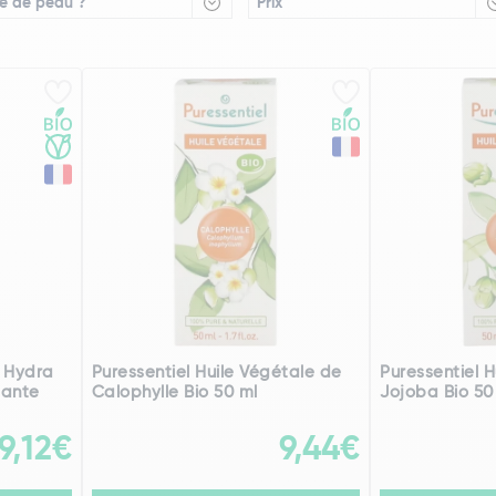
e de peau ?
Prix
z Hydra
Puressentiel Huile Végétale de
Puressentiel 
tante
Calophylle Bio 50 ml
Jojoba Bio 50
9,12€
9,44€