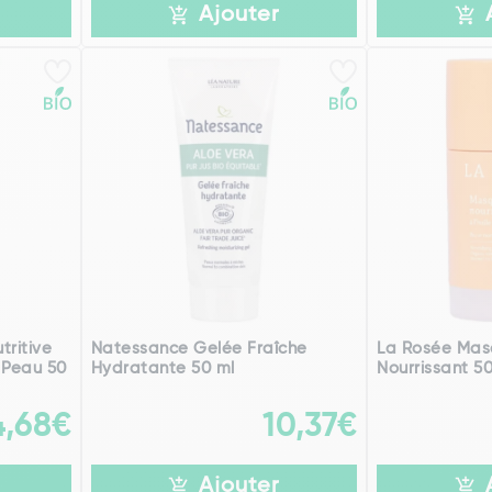
Ajouter
tritive
Natessance Gelée Fraîche
La Rosée Mas
 Peau 50
Hydratante 50 ml
Nourrissant 5
4,68€
10,37€
Ajouter