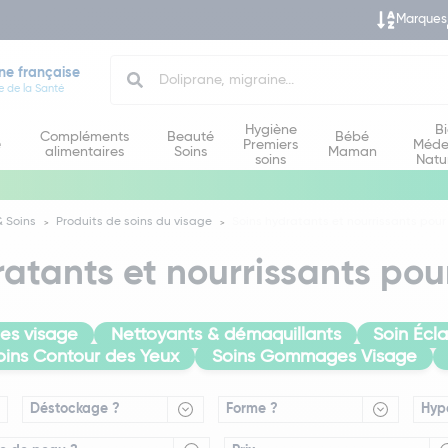
Marques
Search
ne française
e de la Santé
Hygiène
B
Compléments
Beauté
Bébé
e
Premiers
Méde
alimentaires
Soins
Maman
soins
Natu
 Soins
Produits de soins du visage
Soins hydratants et nourrissants pour
atants et nourrissants pou
es visage
Nettoyants & démaquillants
Soin Écl
oins Contour des Yeux
Soins Gommages Visage
Déstockage ?
Forme ?
Hyp