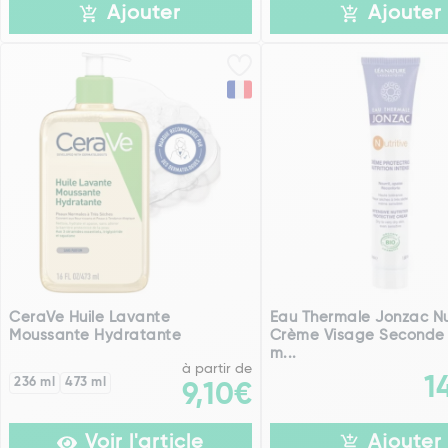
Ajouter
Ajouter
CeraVe Huile Lavante
Eau Thermale Jonzac Nu
Moussante Hydratante
Crème Visage Seconde
m...
à partir de
1
236 ml
473 ml
9,10€
Voir l'article
Ajouter