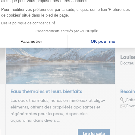
édente
Pa
14
15
16
17
18
19
20
nseillent
Louis
Docteu
Eaux thermales et leurs bienfaits
Besoin
Fait
Les eaux thermales, riches en minéraux et oligo-
Envo
éléments, offrent des propriétés apaisantes et
régénérantes pour la peau, disponibles
aujourd'hui dans divers ...
Lire la suite