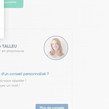
ge suivante
e TALLEU
r en pharmacie
 d'un conseil personnalisé ?
es-vous appeler !
yez un mail !
Plus de conseils