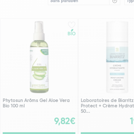
Sans paraben
Typ
Phytosun Arôms Gel Aloe Vera
Laboratoires de Biarrit
Bio 100 ml
Protect + Crème Hydra
50...
9,82€
1