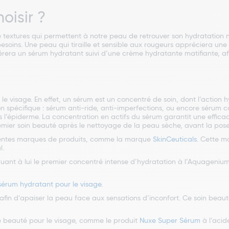
oisir ?
textures qui permettent à notre peau de retrouver son hydratation nat
besoins. Une peau qui tiraille et sensible aux rougeurs appréciera u
érera un sérum hydratant suivi d’une crème hydratante matifiante, af
 visage. En effet, un sérum est un concentré de soin, dont l’action hy
n spécifique : sérum anti-ride, anti-imperfections, ou encore sérum 
rs l’épiderme. La concentration en actifs du sérum garantit une efficaci
remier soin beauté après le nettoyage de la peau sèche, avant la pos
érentes marques de produits, comme la marque
SkinCeuticals
. Cette m
l.
uant à lui le premier concentré intense d’hydratation à l’Aquagenium,
sérum hydratant pour le visage
.
afin d’apaiser la peau face aux sensations d’inconfort. Ce soin beauté
e beauté pour le visage, comme le produit
Nuxe Super Sérum
à l’acid