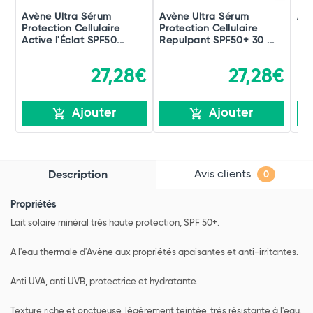
Avène Ultra Sérum
Avène Ultra Sérum
Avè
Protection Cellulaire
Protection Cellulaire
Pro
Active l'Éclat SPF50...
Repulpant SPF50+ 30 ...
Hyd
27,28€
27,28€
Ajouter
Ajouter
Avis clients
Description
0
Propriétés
Lait solaire minéral très haute protection, SPF 50+.
A l'eau thermale d'Avène aux propriétés apaisantes et anti-irritantes.
Anti UVA, anti UVB, protectrice et hydratante.
Texture riche et onctueuse, légèrement teintée, très résistante à l'eau.