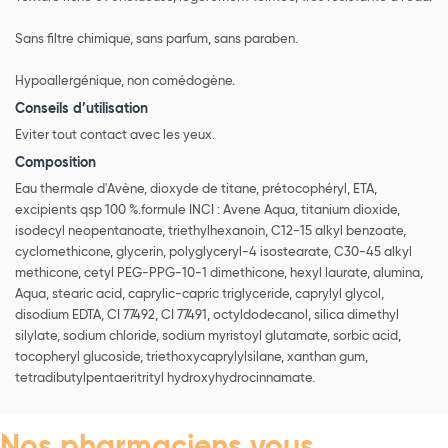
Sans filtre chimique, sans parfum, sans paraben.
Hypoallergénique, non comédogène.
Conseils d’utilisation
Eviter tout contact avec les yeux.
Composition
Eau thermale d'Avène, dioxyde de titane, prétocophéryl, ETA,
excipients qsp 100 %.formule INCI : Avene Aqua, titanium dioxide,
isodecyl neopentanoate, triethylhexanoin, C12-15 alkyl benzoate,
cyclomethicone, glycerin, polyglyceryl-4 isostearate, C30-45 alkyl
methicone, cetyl PEG-PPG-10-1 dimethicone, hexyl laurate, alumina,
Aqua, stearic acid, caprylic-capric triglyceride, caprylyl glycol,
disodium EDTA, CI 77492, CI 77491, octyldodecanol, silica dimethyl
silylate, sodium chloride, sodium myristoyl glutamate, sorbic acid,
tocopheryl glucoside, triethoxycaprylylsilane, xanthan gum,
tetradibutylpentaeritrityl hydroxyhydrocinnamate.