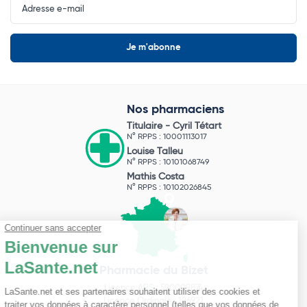
Newsletter
Nos pharmaciens
Titulaire -
Cyril Tétart
N° RPPS : 10001113017
Louise Talleu
N° RPPS : 10101068749
Mathis Costa
N° RPPS : 10102026845
Pharmacie du Bizet
Licence ARS : 590009874
Licence Ordinale : 126921