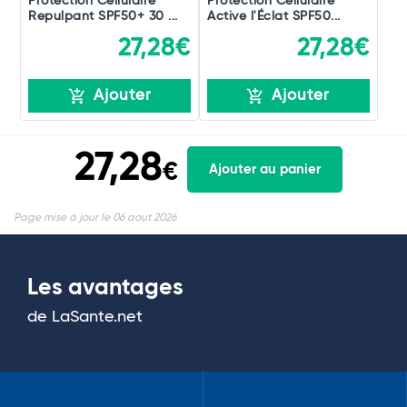
Protection Cellulaire
Protection Cellulaire
Repulpant SPF50+ 30 ...
Active l'Éclat SPF50...
27,28€
27,28€
Ajouter
Ajouter
27,28
€
Ajouter au panier
Page mise à jour le 06 aout 2026
Les avantages
de LaSante.net