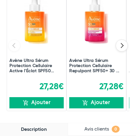
Avène Ultra Sérum
Avène Ultra Sérum
Du
Protection Cellulaire
Protection Cellulaire
Flu
Active l'Éclat SPF50...
Repulpant SPF50+ 30 ...
Ant
27,28€
27,28€
Ajouter
Ajouter
Avis clients
Description
0