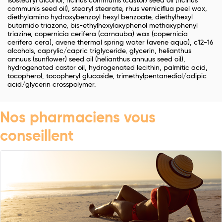
isostearyl alcohol, ricinus communis (castor) seed oil (ricinus
communis seed oil), stearyl stearate, rhus verniciflua peel wax,
diethylamino hydroxybenzoyl hexyl benzoate, diethylhexyl
butamido triazone, bis-ethylhexyloxyphenol methoxyphenyl
triazine, copernicia cerifera (carnauba) wax (copernicia
cerifera cera), avene thermal spring water (avene aqua), c12-16
alcohols, caprylic/capric triglyceride, glycerin, helianthus
annuus (sunflower) seed oil (helianthus annuus seed oil),
hydrogenated castor oil, hydrogenated lecithin, palmitic acid,
tocopherol, tocopheryl glucoside, trimethylpentanediol/adipic
acid/glycerin crosspolymer.
Nos pharmaciens vous
conseillent