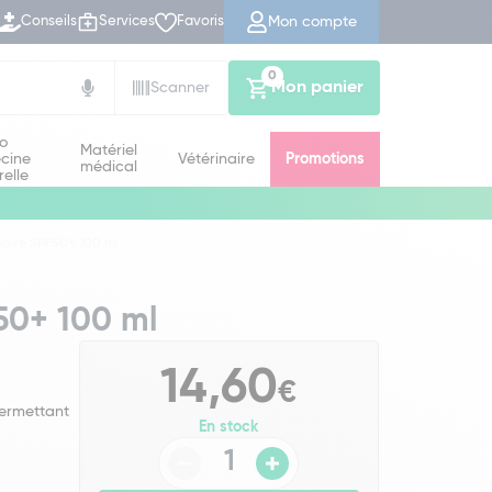
Mon compte
Conseils
Services
Favoris
0
Mon panier
Scanner
io
Matériel
cine
Vétérinaire
Promotions
médical
relle
laire SPF50+ 100 ml
F50+ 100 ml
14,60
€
permettant
En stock