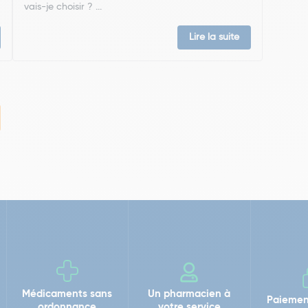
vais-je choisir ? ...
Lire la suite
Médicaments sans
Un pharmacien à
Paiemen
ordonnance
votre service