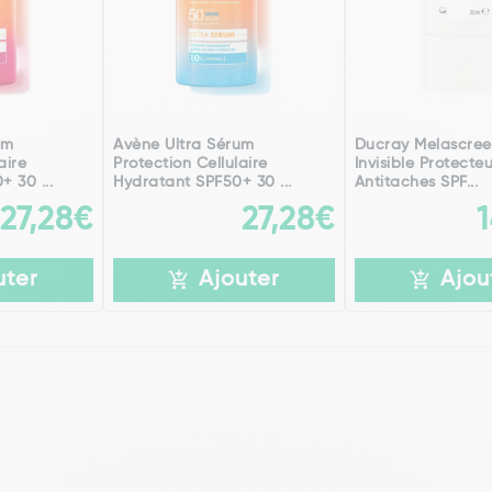
um
Avène Ultra Sérum
Ducray Melascree
aire
Protection Cellulaire
Invisible Protecte
 30 ...
Hydratant SPF50+ 30 ...
Antitaches SPF...
27,28€
27,28€
uter
Ajouter
Ajou