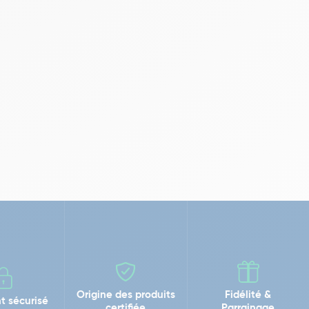
Origine des produits
Fidélité &
t sécurisé
certifiée
Parrainage