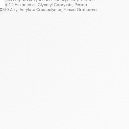
te, Bis Ethylhexyloxyphenol Methoxyphenyl Triazine,
nine, 1,2 Hexanediol, Glyceryl Caprylate, Persea
0-30 Alkyl Acrylate Crosspolymer, Persea Gratissima