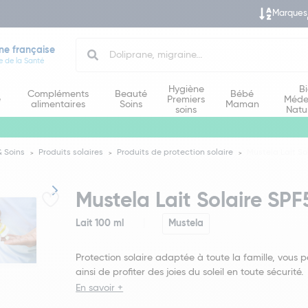
Marques
Search
ne française
e de la Santé
Hygiène
B
Compléments
Beauté
Bébé
e
Premiers
Méde
alimentaires
Soins
Maman
soins
Natu
 Soins
Produits solaires
Produits de protection solaire
Mustela Lait So
Mustela Lait Solaire SP
Lait 100 ml
Mustela
Protection solaire adaptée à toute la famille, vous 
ainsi de profiter des joies du soleil en toute sécurité.
En savoir +