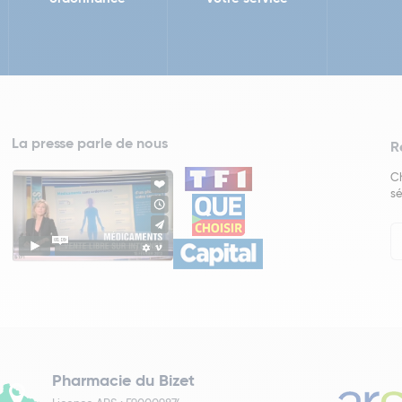
La presse parle de nous
R
Ch
sé
In
Ne
Pharmacie du Bizet