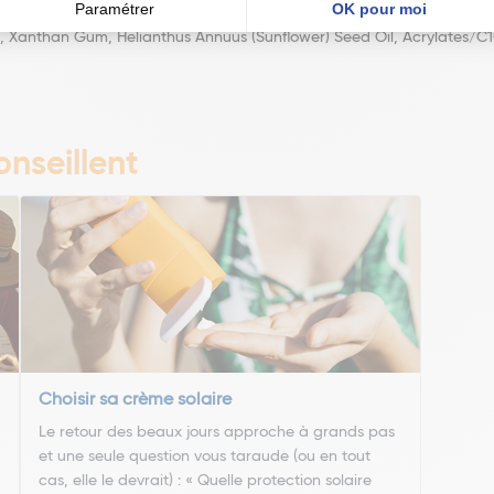
ride, Dicaprylyl Carbonate, Diethylamino Hydroxybenzoyl Hexyl Benzoa
ol, Ethylhexyl Triazone, C20-22 Alkyl Phosphate, C20-22 Alcohols, Argi
l, Xanthan Gum, Helianthus Annuus (Sunflower) Seed Oil, Acrylates/C1
nseillent
Choisir sa crème solaire
Le retour des beaux jours approche à grands pas
et une seule question vous taraude (ou en tout
cas, elle le devrait) : « Quelle protection solaire