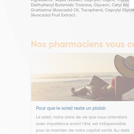
Ingrédients : Aqua (Water), Caprylic/Capric Triglyce
Diethylhexyl Butamido Triazone, Glycerin, Cetyl Alcoh
Gratissima (Avocado) Oil, Tocopherol, Caprylyl Glyco
(Avocado) Fruit Extract.
Nos pharmaciens vous co
Pour que le soleil reste un plaisir
Le soleil, notre astre de vie que nous attendons
avec impatience avant l’été, est indispensable
pour le maintien de notre capital santé. Au-delà