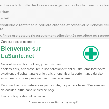
semble de la famille dès la naissance grâce à sa haute tolérance clin
parfum.
soleil.
 contribue à renforcer la barrière cutanée et préserver la richesse ce
re.
x filtres protecteurs rigoureusement sélectionnés contribue au respe
e sur le visage et le corps avant l'exposition. Une quantité insuffisa
ade sur peau sèche et en cas de transpiration. Ne pas exposer directe
soleil. Pour toute la famille.