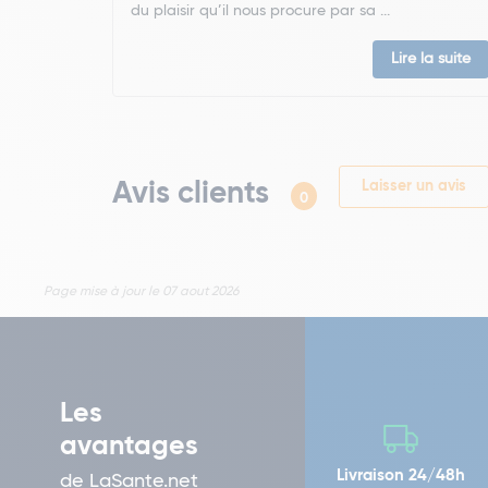
du plaisir qu’il nous procure par sa ...
Lire la suite
Avis clients
Laisser un avis
0
Page mise à jour le 07 aout 2026
Les
avantages
Livraison 24/48h
de LaSante.net