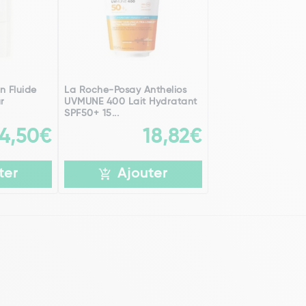
n Fluide
La Roche-Posay Anthelios
ur
UVMUNE 400 Lait Hydratant
SPF50+ 15...
14,50€
18,82€
ter
Ajouter