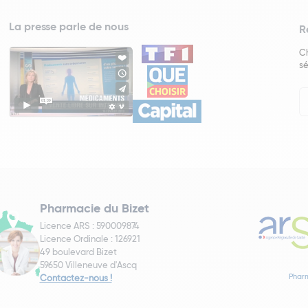
La presse parle de nous
R
Ch
sé
In
Ne
Pharmacie du Bizet
Licence ARS : 590009874
Licence Ordinale : 126921
49 boulevard Bizet
59650 Villeneuve d'Ascq
Pharm
Contactez-nous !