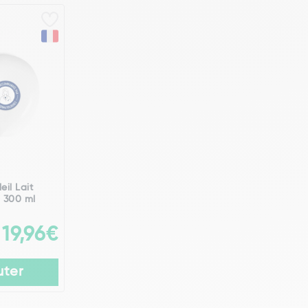
eil Lait
 300 ml
19,96€
uter