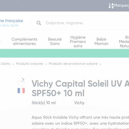
Marques
Search
ne française
e de la Santé
Hygiène
B
Compléments
Beauté
Bébé
e
Premiers
Méde
alimentaires
Soins
Maman
soins
Natu
 Soins
Produits solaires
Produits de protection solaire
Vichy Capital S
Vichy Capital Soleil UV A
SPF50+ 10 ml
Stick(s) 10 ml
Vichy
Aqua Stick Invisible Vichy offrant une très haute pro
solaire avec un indice SPF50+, avec une hydratatio