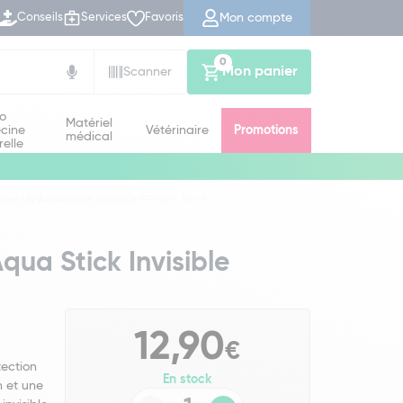
Mon compte
Conseils
Services
Favoris
0
Mon panier
Scanner
io
Matériel
cine
Vétérinaire
Promotions
médical
relle
oleil UV Aqua Stick Invisible SPF50+ 10 ml
qua Stick Invisible
12,90
€
tection
En stock
n et une