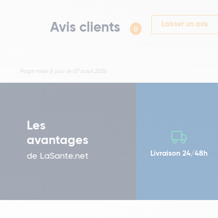
Avis clients
Laisser un avis
0
Page mise à jour le 07 aout 2026
Les
avantages
Livraison 24/48h
de LaSante.net