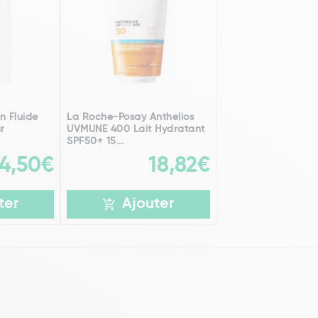
n Fluide
La Roche-Posay Anthelios
ur
UVMUNE 400 Lait Hydratant
SPF50+ 15...
14,50€
18,82€
ter
Ajouter