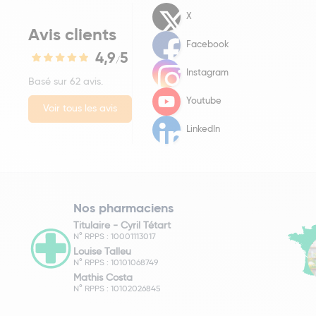
X
Avis clients
Facebook
4,9
5
/
Instagram
Basé sur 62 avis.
Youtube
Voir tous les avis
LinkedIn
Nos pharmaciens
Titulaire -
Cyril Tétart
N° RPPS : 10001113017
Louise Talleu
N° RPPS : 10101068749
Mathis Costa
N° RPPS : 10102026845