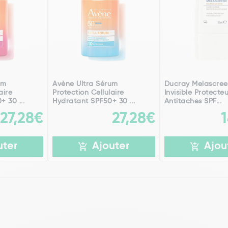
um
Avène Ultra Sérum
Ducray Melascree
aire
Protection Cellulaire
Invisible Protecte
 30 ...
Hydratant SPF50+ 30 ...
Antitaches SPF...
27,28€
27,28€
uter
Ajouter
Ajou