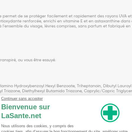
aire permet de se protéger facilement et rapidement des rayons UVA et
tioxydante renforcée, enrichi en vitamine E et en astaxanthine dans c
 l'ensemble du visage, lèvres comprises, sans parfum et fabriqué en 
anspiré, ou vous être essuyé.
ylamino Hydroxybenzoyl Hexyl Benzoate, Triheptanoin, Dibutyl Lauroyl
yl Triazone, Diethylhexyl Butamido Triazone, Caprylic/Capric Triglyce
nseillent