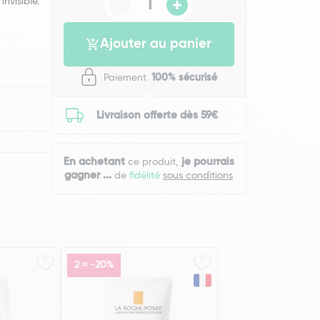
nvisible.
Ajouter au panier
Paiement
100% sécurisé
Livraison offerte dès 59€
En achetant
je pourrais
ce produit,
gagner
...
de
fidélité
sous conditions
2 = -20%