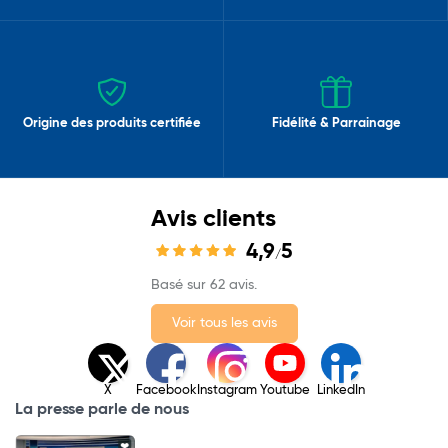
Origine des produits certifiée
Fidélité & Parrainage
Avis clients
4,9
5
/
Basé sur 62 avis.
Voir tous les avis
X
Facebook
Instagram
Youtube
LinkedIn
La presse parle de nous