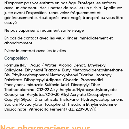
N'exposez pas vos enfants en bas âge. Protégez les enfants
avec un chapeau, des lunettes de soleil et un t-shirt. Appliquez
juste avant l'exposition, renouvelez fréquemment et
généreusement surtout après avoir nagé, transpiré ou vous être
essuyé.
Ne pas vaporiser directement sur le visage.
En cas de contact avec les yeux, rincer immédiatement et
abondamment.
Evitez le contact avec les textiles.
Composition
Formule INCI : Aqua / Water
Alcohol Denat.
Ethylhexyl
Salicylate
Ethylhexyl Triazone
Butyl Methoxydibenzoylmethane
Bis-Ethylhexyloxyphenol Methoxyphenyl Triazine
Isopropyl
Palmitate
Diisopropyl Adipate
Glycerin
Propanediol
Phenylbenzimidazole Sulfonic Acid
Dicaprylyl Ether
Triethanolamine
C12-22 Alkyl Acrylate/Hydroxyethylacrylate
Copolymer
Acrylates/C10-30 Alkyl Acrylate Crosspolymer
Caprylyl Glycol
Drometrizole Trisiloxane
Hydroxyacetophenone
Sodium Polyacrylate
Tocopherol
Trisodium Ethylenediamine
Disuccinate
Vitreoscilla Ferment (F.I.L. Z289009/1).