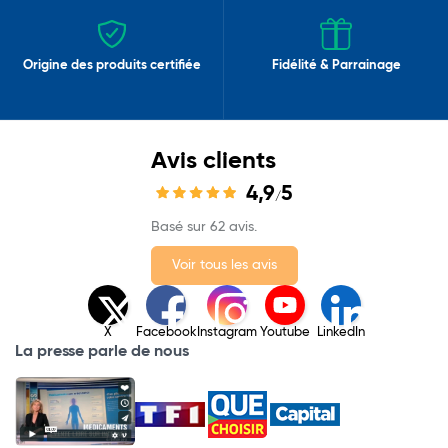
Origine des produits certifiée
Fidélité & Parrainage
Avis clients
4,9
5
/
Basé sur 62 avis.
Voir tous les avis
X
Facebook
Instagram
Youtube
LinkedIn
La presse parle de nous