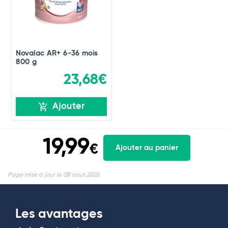
Novalac AR+ 6-36 mois
800 g
23,68€
Ajouter
19,99
€
Ajouter au panier
Page mise à jour le 08 aout 2026
Les avantages