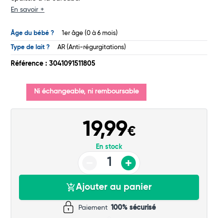
Total
En savoir +
Commander
Âge du bébé ?
1er âge (0 à 6 mois)
Type de lait ?
AR (Anti-régurgitations)
Référence : 3041091511805
Ni échangeable, ni remboursable
19,99
€
En stock
Ajouter au panier
Paiement
100% sécurisé