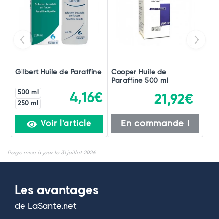
Gilbert Huile de Paraffine
Cooper Huile de
Paraffine 500 ml
500 ml
4,16€
21,92€
250 ml
En commande !
Voir l'article
Page mise à jour le 31 juillet 2026
Les avantages
de LaSante.net