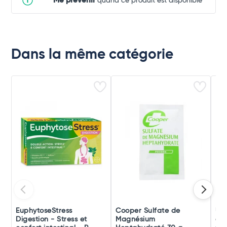
Me prévenir
quand ce produit est disponible
Dans la même catégorie
EuphytoseStress
Cooper Sulfate de
UPS
Digestion - Stress et
Magnésium
de 