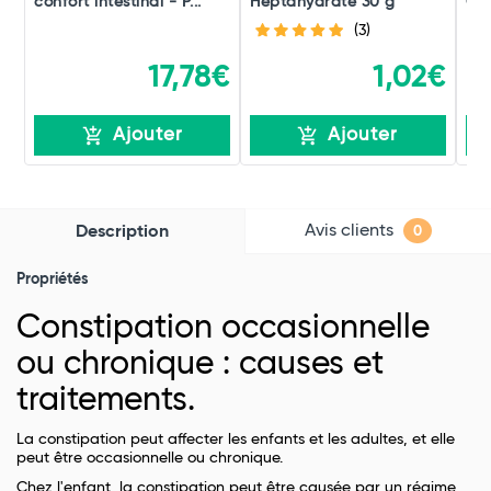
confort intestinal - P...
Heptahydraté 30 g
Cal
(3)
17,78€
1,02€
Ajouter
Ajouter
Avis clients
Description
0
Propriétés
Constipation occasionnelle
ou chronique : causes et
traitements.
La constipation peut affecter les enfants et les adultes, et elle
peut être occasionnelle ou chronique.
Chez l'enfant, la constipation peut être causée par un régime