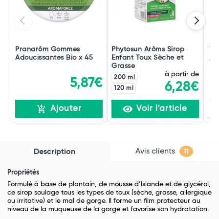
Pranarôm Gommes
Phytosun Arôms Sirop
Vic
Adoucissantes Bio x 45
Enfant Toux Sèche et
Act
Grasse
à partir de
200 ml
5,87€
6,28€
120 ml
Ajouter
Voir l'article
Avis clients
Description
11
Propriétés
Formulé à base de plantain, de mousse d’Islande et de glycérol,
ce sirop soulage tous les types de toux (sèche, grasse, allergique
ou irritative) et le mal de gorge. Il forme un film protecteur au
niveau de la muqueuse de la gorge et favorise son hydratation.