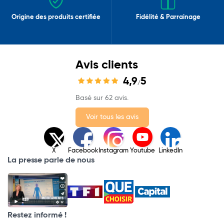
Origine des produits certifiée
Fidélité & Parrainage
Avis clients
4,9
5
/
Basé sur 62 avis.
Voir tous les avis
X
Facebook
Instagram
Youtube
LinkedIn
La presse parle de nous
Restez informé !