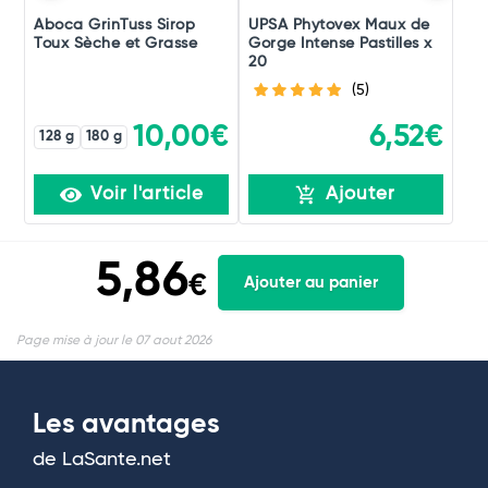
Aboca GrinTuss Sirop
UPSA Phytovex Maux de
Toux Sèche et Grasse
Gorge Intense Pastilles x
20
(5)
10,00€
6,52€
128 g
180 g
Voir l'article
Ajouter
5,86
€
Ajouter au panier
Page mise à jour le 07 aout 2026
Les avantages
de LaSante.net