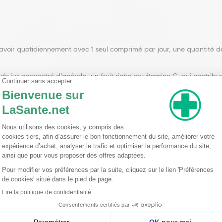
d’avoir quotidiennement avec 1 seul comprimé par jour, une quantité d
de jus concentré d’acérola, un fruit riche en vitamine C, qui contribue
 enfants de moins de 12 ans. Prendre 1 comprimé à croquer au goût ce
NR***
/