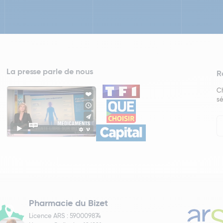
La presse parle de nous
R
Ch
sé
In
Ne
Pharmacie du Bizet
Licence ARS : 590009874