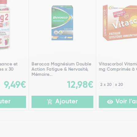
sance et
Berocca Magnésium Double
Vitascorbol Vitam
s x 30
Action Fatigue & Nervosité,
mg Comprimés à 
Mémoire...
9,49€
12,98€
2 x 20
x 20
uter
Ajouter
Voir l'a