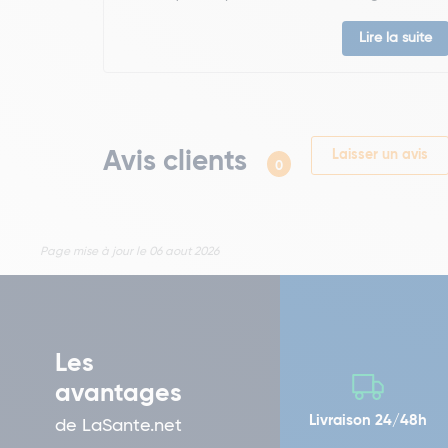
Lire la suite
Avis clients
Laisser un avis
0
Page mise à jour le 06 aout 2026
Les
avantages
Livraison 24/48h
de LaSante.net