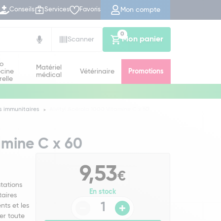
Mon compte
Conseils
Services
Favoris
0
Mon panier
Scanner
io
Matériel
cine
Vétérinaire
Promotions
médical
relle
s immunitaires
Alvityl Acérola 1000 Vitamine C x 60
amine C x 60
9,53
€
tations
En stock
taires
nts et les
er toute