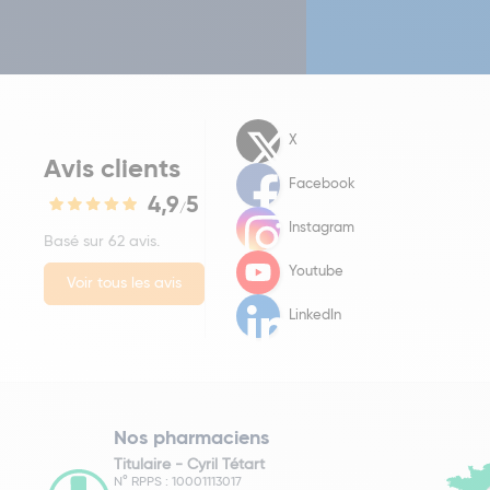
X
Avis clients
Facebook
4,9
5
/
Instagram
Basé sur 62 avis.
Youtube
Voir tous les avis
LinkedIn
Nos pharmaciens
Titulaire -
Cyril Tétart
N° RPPS : 10001113017