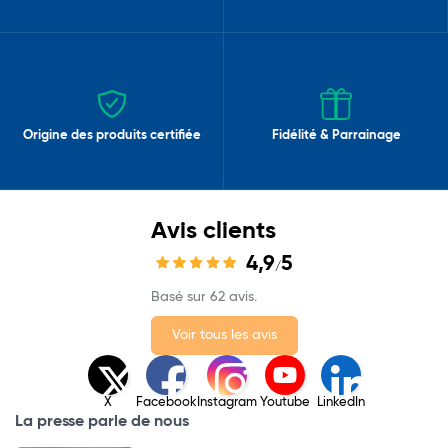
Origine des produits certifiée
Fidélité & Parrainage
Avis clients
4,9
5
/
Basé sur 62 avis.
Voir tous les avis
X
Facebook
Instagram
Youtube
LinkedIn
La presse parle de nous