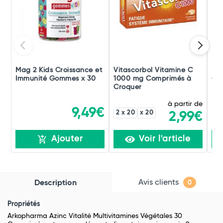
Mag 2 Kids Croissance et
Vitascorbol Vitamine C
Be
Immunité Gommes x 30
1000 mg Comprimés à
Go
Croquer
à partir de
9,49€
2 x 20
x 20
2,99€
Ajouter
Voir l'article
Avis clients
Description
0
Propriétés
Arkopharma Azinc Vitalité Multivitamines Végétales 30