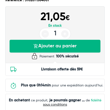
Référence : 5702071384007
Commander
21,05
€
En stock
Ajouter au panier
Paiement
100% sécurisé
Livraison offerte dès 59€
Plus que 0h14min
pour une expédition aujourd'hui.
En achetant
je pourrais gagner
...
ce produit,
de
fidélité
sous conditions