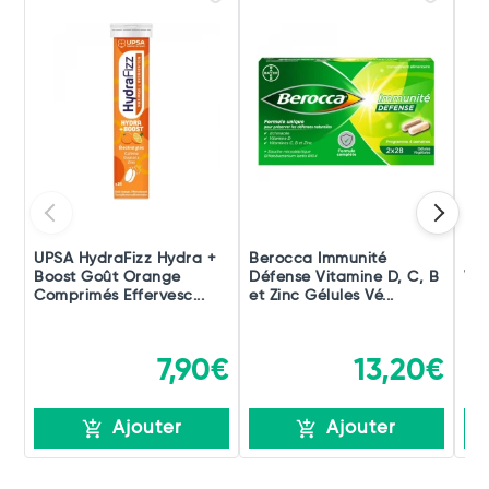
UPSA HydraFizz Hydra +
Berocca Immunité
Ber
Boost Goût Orange
Défense Vitamine D, C, B
Vit
Comprimés Effervesc...
et Zinc Gélules Vé...
Mag
7,90€
13,20€
Ajouter
Ajouter