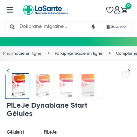
0
Search
Scanner
Pharmacie en ligne
Parapharmacie en ligne
Complémen
PiLeJe Dynabiane Start
Gélules
Gélule(s)
PiLeJe