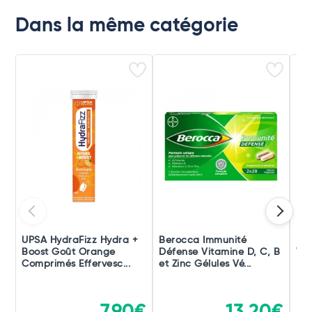
Dans la même catégorie
UPSA HydraFizz Hydra +
Berocca Immunité
Ber
Boost Goût Orange
Défense Vitamine D, C, B
Vit
Comprimés Effervesc...
et Zinc Gélules Vé...
Mag
7,90€
13,20€