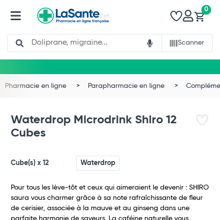
0
Search
Scanner
Pharmacie en ligne
Parapharmacie en ligne
Complémen
Waterdrop Microdrink Shiro 12
Cubes
Cube(s) x 12
Waterdrop
Pour tous les lève-tôt et ceux qui aimeraient le devenir : SHIRO
Total
saura vous charmer grâce à sa note rafraîchissante de fleur
de cerisier, associée à la mauve et au ginseng dans une
Commander
parfaite harmonie de saveurs. La caféine naturelle vous