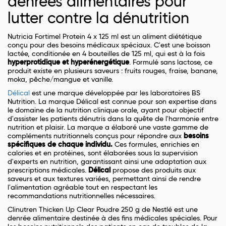
denrées alimentaires pour
lutter contre la dénutrition
Nutricia Fortimel Protein 4 x 125 ml est un aliment diététique
conçu pour des besoins médicaux spéciaux. C'est une boisson
lactée, conditionée en 4 bouteilles de 125 ml, qui est à la fois
hyperprotidique et hyperénergétique
. Formulé sans lactose, ce
produit existe en plusieurs saveurs : fruits rouges, fraise, banane,
moka, pêche/mangue et vanille.
Délical
est une marque développée par les laboratoires BS
Nutrition. La marque Délical est connue pour son expertise dans
le domaine de la nutrition clinique orale, ayant pour objectif
d'assister les patients dénutris dans la quête de l'harmonie entre
nutrition et plaisir. La marque a élaboré une vaste gamme de
compléments nutritionnels conçus pour répondre aux
besoins
spécifiques de chaque individu.
Ces formules, enrichies en
calories et en protéines, sont élaborées sous la supervision
d'experts en nutrition, garantissant ainsi une adaptation aux
prescriptions médicales.
Délical
propose des produits aux
saveurs et aux textures variées, permettant ainsi de rendre
l'alimentation agréable tout en respectant les
recommandations nutritionnelles nécessaires.
Clinutren Thicken Up Clear Poudre 250 g de Nestlé est une
denrée alimentaire destinée à des fins médicales spéciales. Pour