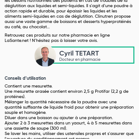
les besoins nutritionnels des patients en cas de troubles de la
déglutition aux liquides et semi-liquides. Il s'agit d'une poudre à
action rapide et durable, pour épaissir les liquides et les
aliments semi-liquides en cas de déglutition. Clinutren propose
aussi une vaste gamme de boissons et desserts hyperprotéinés
au café, au chocolat...
Retrouvez ces produits sur notre pharmacie en ligne
LaSante.net ! N’hésitez pas à laisser votre avis.
Cyril TETART
Docteur en pharmacie
Conseils d’utilisation
Contient une mesurette.
Une mesurette arasée contient environ 2,5 g Protifar (2,2 g de
protéines).
Mélanger la quantité nécessaire de la poudre avec une
quantité suffisante de liquide froid pour obtenir une préparation
souple et homogène.
Diluer dans une boisson ou ajouter à une préparation.
Ajouter 2 à 3 mesurettes dans un yaourt, 4 à 5 mesurettes dans
une assiette de soupe (300 ml).
Se laver les mains, utiliser des ustensiles propres et s'assurer que