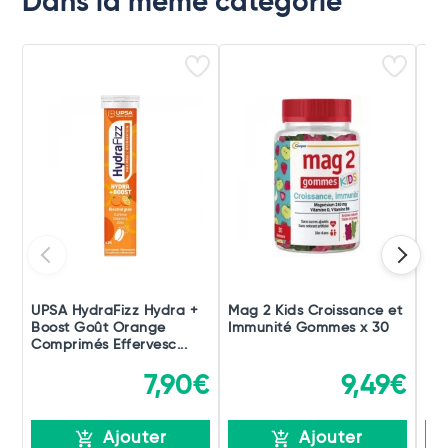
Dans la même catégorie
UPSA HydraFizz Hydra +
Mag 2 Kids Croissance et
Be
Boost Goût Orange
Immunité Gommes x 30
Dou
Comprimés Effervesc...
Ner
7,90€
9,49€
Ajouter
Ajouter