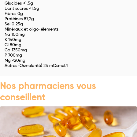
Glucides <1,5g
Dont sucres <1,5g
Fibres 0g
Protéines 87,2g
Sel 0,25g
Minéraux et oligo-élements
Na 100mg
K 140mg
Cl 80mg
Ca 1350mg
P 700mg
Mg <20mg
Autres (Osmolarité) 25 mOsmol/l
Nos pharmaciens vous
conseillent