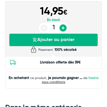
14,95
€
En stock
Ajouter au panier
Paiement
100% sécurisé
Total
Commander
Livraison offerte dès 59€
En achetant
je pourrais gagner
...
ce produit,
de
fidélité
sous conditions