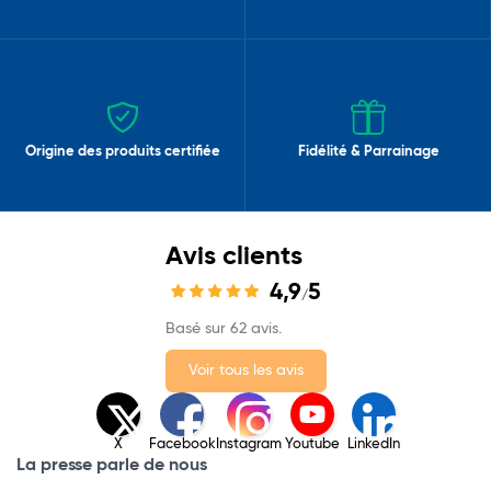
Origine des produits certifiée
Fidélité & Parrainage
Avis clients
4,9
5
/
Basé sur 62 avis.
Voir tous les avis
X
Facebook
Instagram
Youtube
LinkedIn
La presse parle de nous