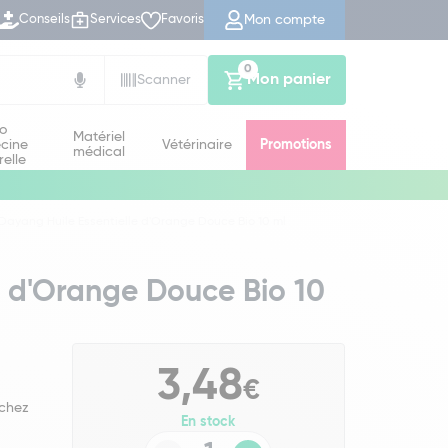
Mon compte
Conseils
Services
Favoris
0
Mon panier
Scanner
io
Matériel
cine
Vétérinaire
Promotions
médical
relle
Dayang Huile Essentielle d'Orange Douce Bio 10 ml
e d'Orange Douce Bio 10
3,48
€
 chez
En stock