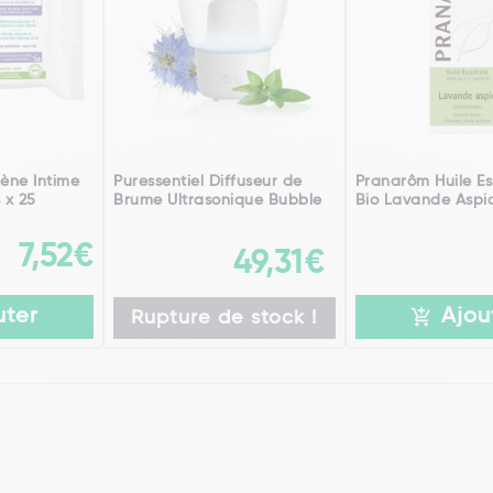
iène Intime
Puressentiel Diffuseur de
Pranarôm Huile Es
 x 25
Brume Ultrasonique Bubble
Bio Lavande Aspic
7,52€
49,31€
uter
Ajou
Rupture de stock !