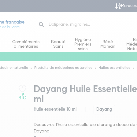
Marques
Search
ne française
e de la Santé
Hygiène
B
Compléments
Beauté
Bébé
e
Premiers
Méde
alimentaires
Soins
Maman
soins
Natu
decine naturelle
Produits de médecines naturelles
Huiles essentielles
Dayang Huile Essentiell
ml
Huile essentielle 10 ml
Dayang
Découvrez l'huile essentielle bio d'orange douce de
Dayang.