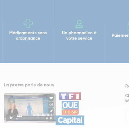
Médicaments sans
Un pharmacien à
Paiemen
ordonnance
votre service
La presse parle de nous
R
Ch
sé
In
Ne