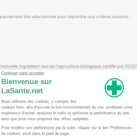
gneusement été sélectionnée pour répondre aux critères suivants :
naturelle. Ingrédient issu de l'agriculture biologique certifié par ECO
apté. Équivalence : 1 goutte = 28 mg d’huile essentielle.
ranial, linalol et limonène
ns le cadre d’un mode de vie sain et ne pas être utilisés comme substi
aux enfants