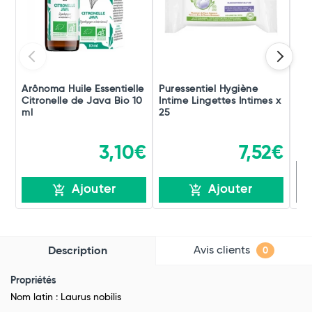
Arônoma Huile Essentielle
Puressentiel Hygiène
Pur
Citronelle de Java Bio 10
Intime Lingettes Intimes x
Bru
ml
25
Bu
3,10€
7,52€
R
Ajouter
Ajouter
Avis clients
Description
0
Propriétés
Nom latin : Laurus nobilis