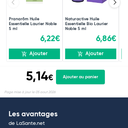
Pranarôm Huile
Naturactive Huile
Phy
Essentielle Laurier Noble
Essentielle Bio Laurier
Ess
5 ml
Noble 5 ml
Bio
6,22€
6,86€
Ajouter
Ajouter
5,14
€
Ajouter au panier
Page mise à jour le 05 aout 2026
Les avantages
de LaSante.net