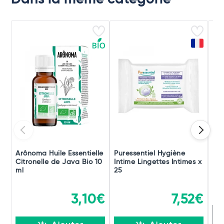
Arônoma Huile Essentielle
Puressentiel Hygiène
Pur
Citronelle de Java Bio 10
Intime Lingettes Intimes x
Bru
ml
25
Bu
3,10€
7,52€
R