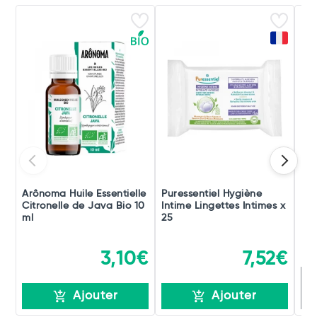
Arônoma Huile Essentielle
Puressentiel Hygiène
Pur
Citronelle de Java Bio 10
Intime Lingettes Intimes x
Bru
ml
25
Bu
3,10€
7,52€
R
Ajouter
Ajouter