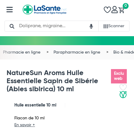
0
Search
Scanner
Pharmacie en ligne
Parapharmacie en ligne
Bio & méd
NatureSun Aroms Huile
Exclu
web
Essentielle Sapin de Sibérie
(Abies sibirica) 10 ml
Huile essentielle 10 ml
Total
Flacon de 10 ml
En savoir +
Commander