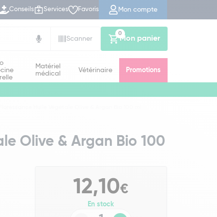
Mon compte
Conseils
Services
Favoris
0
Mon panier
Scanner
io
Matériel
cine
Vétérinaire
Promotions
médical
relle
Floressance Huile Végétale Olive & Argan Bio 100 ml
ale Olive & Argan Bio 100
12,10
€
En stock