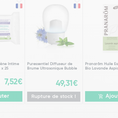
iène Intime
Puressentiel Diffuseur de
Pranarôm Huile Es
 x 25
Brume Ultrasonique Bubble
Bio Lavande Aspic
7,52€
49,31€
uter
Ajou
Rupture de stock !