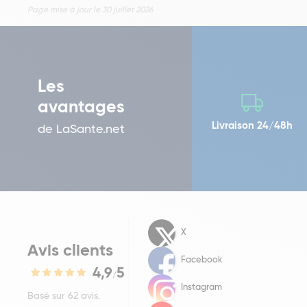
Page mise à jour le 30 juillet 2026
Les
avantages
Livraison 24/48h
de LaSante.net
X
Avis clients
Facebook
4,9
5
/
Instagram
Basé sur 62 avis.