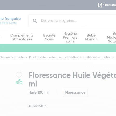
Marques
Search
ne française
e de la Santé
Hygiène
B
Compléments
Beauté
Bébé
e
Premiers
Méde
alimentaires
Soins
Maman
soins
Natu
decine naturelle
Produits de médecines naturelles
Huiles essentielles
Floressance Huile Végét
ml
Huile 100 ml
Floressance
En savoir +