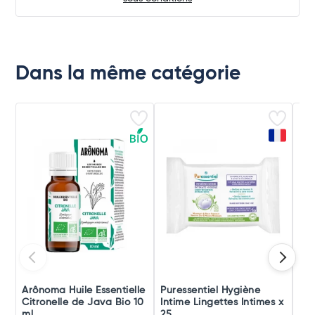
Dans la même catégorie
Arônoma Huile Essentielle
Puressentiel Hygiène
Pur
Citronelle de Java Bio 10
Intime Lingettes Intimes x
Bru
ml
25
Bu