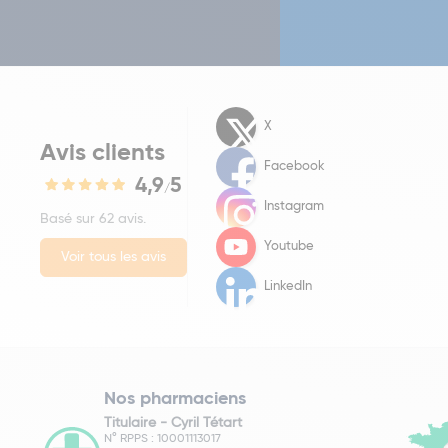
X
Avis clients
Facebook
4,9
5
/
Instagram
Basé sur 62 avis.
Youtube
Voir tous les avis
LinkedIn
Nos pharmaciens
Titulaire -
Cyril Tétart
N° RPPS : 10001113017