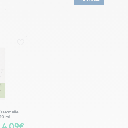
Lire la suite
ssentielle
 10 ml
4,09€