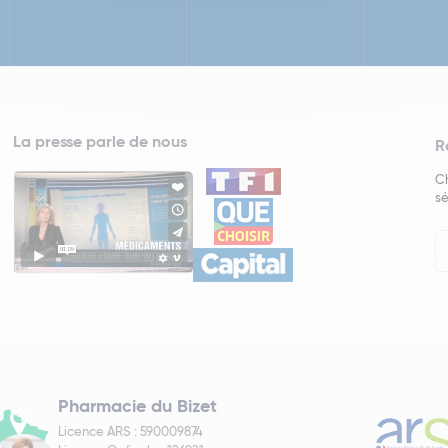
La presse parle de nous
R
Ch
sé
In
Ne
Pharmacie du Bizet
Licence ARS : 590009874