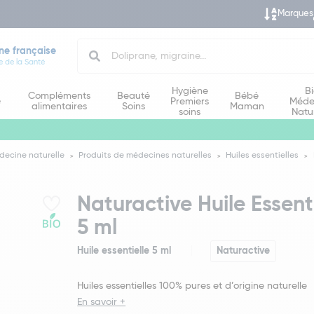
Marques
Search
ne française
e de la Santé
Hygiène
B
Compléments
Beauté
Bébé
e
Premiers
Méde
alimentaires
Soins
Maman
soins
Natu
decine naturelle
Produits de médecines naturelles
Huiles essentielles
Naturactive Huile Essenti
5 ml
Huile essentielle 5 ml
Naturactive
Huiles essentielles 100% pures et d’origine naturelle
En savoir +