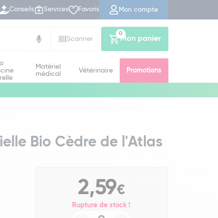
Mon compte
Conseils
Services
Favoris
0
Mon panier
Scanner
io
Matériel
cine
Vétérinaire
Promotions
médical
relle
Naturactive Huile Essentielle Bio Cèdre de l'Atlas 5 ml
elle Bio Cèdre de l'Atlas
2,59
€
Rupture de stock !