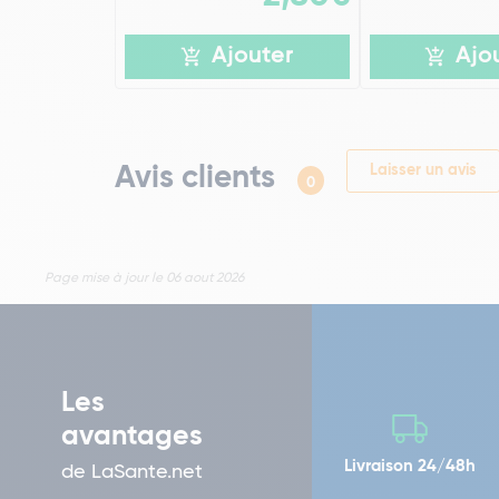
Ajouter
Ajo
Avis clients
Laisser un avis
0
Page mise à jour le 06 aout 2026
Les
avantages
Livraison 24/48h
de LaSante.net