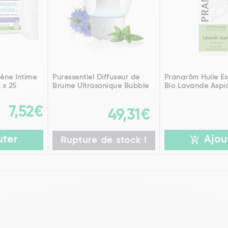
iène Intime
Puressentiel Diffuseur de
Pranarôm Huile Es
 x 25
Brume Ultrasonique Bubble
Bio Lavande Aspic
7,52€
49,31€
uter
Ajou
Rupture de stock !