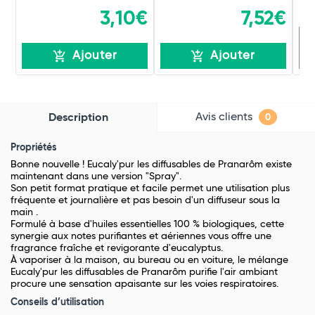
3,10€
7,52€
R
Ajouter
Ajouter
Avis clients
Description
0
Propriétés
Bonne nouvelle ! Eucaly'pur les diffusables de Pranarôm existe
maintenant dans une version "
Spray
".
Son petit format pratique et facile permet une utilisation plus
fréquente et journalière et pas besoin d'un diffuseur sous la
main .
Formulé à base d'huiles essentielles 100 % biologiques, cette
synergie aux notes purifiantes et aériennes vous offre une
fragrance fraîche et revigorante d'eucalyptus.
À vaporiser à la maison, au bureau ou en voiture, le mélange
Eucaly'pur les diffusables de Pranarôm purifie l'air ambiant
procure une sensation apaisante sur les voies respiratoires.
Conseils d’utilisation