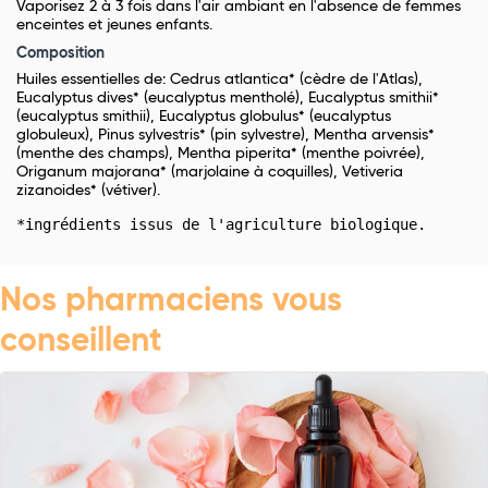
Vaporisez 2 à 3 fois dans l'air ambiant en l'absence de femmes
enceintes et jeunes enfants.
Composition
Huiles essentielles de: Cedrus atlantica* (cèdre de l'Atlas),
Eucalyptus dives* (eucalyptus mentholé), Eucalyptus smithii*
(eucalyptus smithii), Eucalyptus globulus* (eucalyptus
globuleux), Pinus sylvestris* (pin sylvestre), Mentha arvensis*
(menthe des champs), Mentha piperita* (menthe poivrée),
Origanum majorana* (marjolaine à coquilles), Vetiveria
zizanoides* (vétiver).
*ingrédients issus de l'agriculture biologique.
Nos pharmaciens vous
conseillent