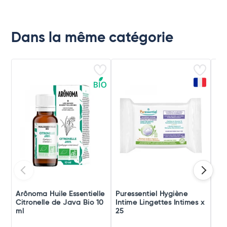
Dans la même catégorie
Arônoma Huile Essentielle
Puressentiel Hygiène
Pur
Citronelle de Java Bio 10
Intime Lingettes Intimes x
Bru
ml
25
Bu