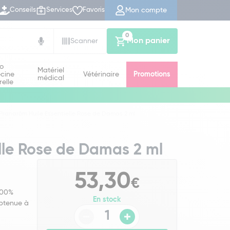
Mon compte
Conseils
Services
Favoris
0
Mon panier
Scanner
io
Matériel
cine
Vétérinaire
Promotions
médical
relle
Pranarôm Huile Essentielle Rose de Damas 2 ml
lle Rose de Damas 2 ml
53,30
€
 100%
En stock
obtenue à