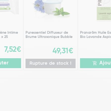
iène Intime
Puressentiel Diffuseur de
Pranarôm Huile Es
 x 25
Brume Ultrasonique Bubble
Bio Lavande Aspic
7,52€
49,31€
uter
Ajou
Rupture de stock !