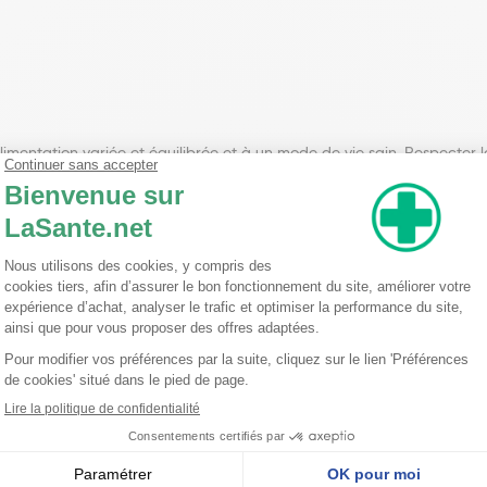
limentation variée et équilibrée et à un mode de vie sain. Respecte
s femmes enceintes ou allaitant.
ur.
 neutre (ou 1 cuillère à café de miel, d'huile d'olive, ou un quart de sucre).
otre pharmacien.Équivalence : 1 ml => 30 gouttes