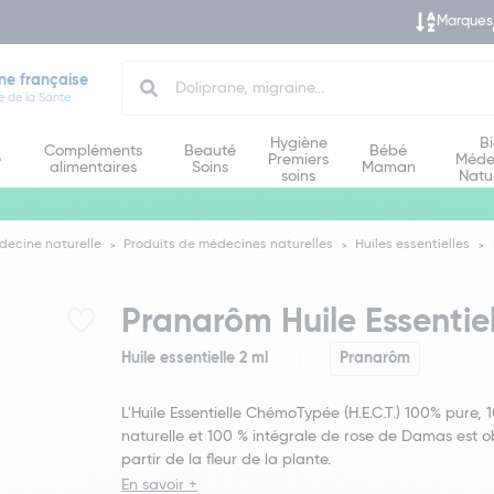
Marques
Search
ne française
e de la Santé
Hygiène
B
Compléments
Beauté
Bébé
e
Premiers
Méde
alimentaires
Soins
Maman
soins
Natu
decine naturelle
Produits de médecines naturelles
Huiles essentielles
Pranarôm Huile Essentie
Huile essentielle 2 ml
Pranarôm
L'Huile Essentielle ChémoTypée (H.E.C.T.) 100% pure,
naturelle et 100 % intégrale de rose de Damas est 
partir de la fleur de la plante.
En savoir +