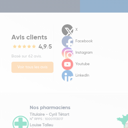
X
Avis clients
Facebook
4,9
5
/
Instagram
Basé sur 62 avis.
Youtube
Voir tous les avis
LinkedIn
Nos pharmaciens
Titulaire -
Cyril Tétart
N° RPPS : 10001113017
Louise Talleu