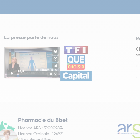
La presse parle de nous
R
Ch
sé
In
Ne
Pharmacie du Bizet
Licence ARS : 590009874
Licence Ordinale : 126921