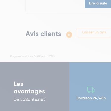
Lire la suite
Avis clients
Laisser un avis
0
Page mise à jour le 07 aout 2026
Les
avantages
Livraison 24/48h
de LaSante.net