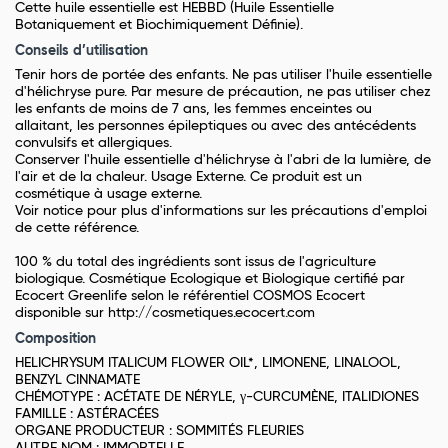
Cette huile essentielle est HEBBD (Huile Essentielle
Botaniquement et Biochimiquement Définie).
Conseils d’utilisation
Tenir hors de portée des enfants. Ne pas utiliser l'huile essentielle
d'hélichryse pure. Par mesure de précaution, ne pas utiliser chez
les enfants de moins de 7 ans, les femmes enceintes ou
allaitant, les personnes épileptiques ou avec des antécédents
convulsifs et allergiques.
Conserver l'huile essentielle d'hélichryse à l'abri de la lumière, de
l'air et de la chaleur. Usage Externe. Ce produit est un
cosmétique à usage externe.
Voir notice pour plus d'informations sur les précautions d'emploi
de cette référence.
100 % du total des ingrédients sont issus de l'agriculture
biologique. Cosmétique Ecologique et Biologique certifié par
Ecocert Greenlife selon le référentiel COSMOS Ecocert
disponible sur http://cosmetiques.ecocert.com
Composition
HELICHRYSUM ITALICUM FLOWER OIL*, LIMONENE, LINALOOL,
BENZYL CINNAMATE
CHÉMOTYPE : ACÉTATE DE NÉRYLE, γ-CURCUMÈNE, ITALIDIONES
FAMILLE : ASTÉRACÉES
ORGANE PRODUCTEUR : SOMMITÉS FLEURIES