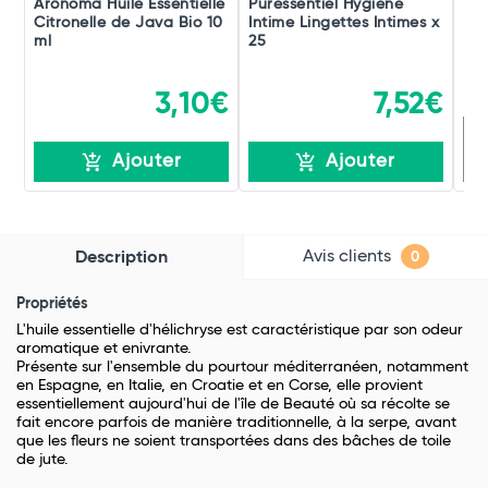
Arônoma Huile Essentielle
Puressentiel Hygiène
Pur
Citronelle de Java Bio 10
Intime Lingettes Intimes x
Bru
ml
25
Bu
3,10€
7,52€
R
Ajouter
Ajouter
Avis clients
Description
0
Propriétés
L'huile essentielle d'hélichryse est caractéristique par son odeur
aromatique et enivrante.
Présente sur l'ensemble du pourtour méditerranéen, notamment
en Espagne, en Italie, en Croatie et en Corse, elle provient
essentiellement aujourd'hui de l'île de Beauté où sa récolte se
fait encore parfois de manière traditionnelle, à la serpe, avant
que les fleurs ne soient transportées dans des bâches de toile
de jute.