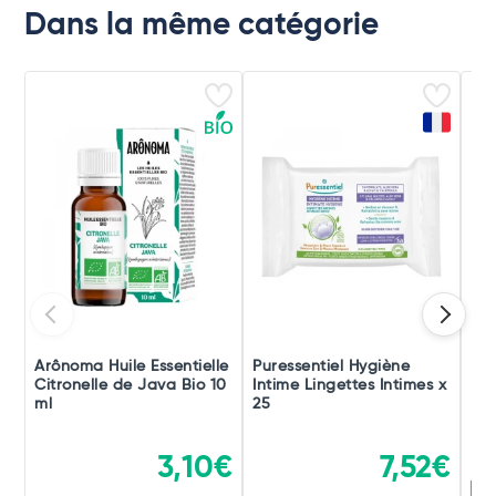
Dans la même catégorie
Arônoma Huile Essentielle
Puressentiel Hygiène
Pur
Citronelle de Java Bio 10
Intime Lingettes Intimes x
Bru
ml
25
Bu
3,10€
7,52€