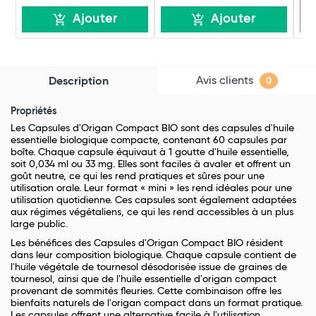
R
Ajouter
Ajouter
Avis clients
Description
0
Propriétés
Les Capsules d'Origan Compact BIO sont des capsules d'huile
essentielle biologique compacte, contenant 60 capsules par
boîte. Chaque capsule équivaut à 1 goutte d'huile essentielle,
soit 0,034 ml ou 33 mg. Elles sont faciles à avaler et offrent un
goût neutre, ce qui les rend pratiques et sûres pour une
utilisation orale. Leur format « mini » les rend idéales pour une
utilisation quotidienne. Ces capsules sont également adaptées
aux régimes végétaliens, ce qui les rend accessibles à un plus
large public.
Les bénéfices des Capsules d'Origan Compact BIO résident
dans leur composition biologique. Chaque capsule contient de
l'huile végétale de tournesol désodorisée issue de graines de
tournesol, ainsi que de l'huile essentielle d'origan compact
provenant de sommités fleuries. Cette combinaison offre les
bienfaits naturels de l'origan compact dans un format pratique.
Les capsules offrent une alternative facile à l'utilisation