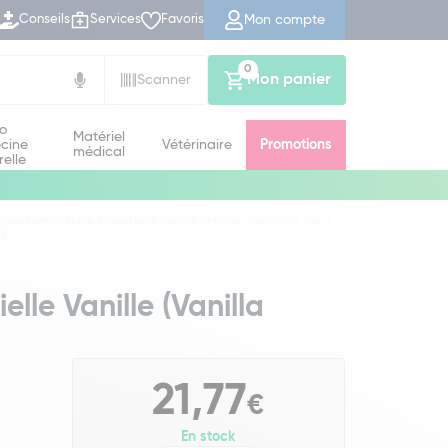
Mon compte
Conseils
Services
Favoris
0
Mon panier
Scanner
io
Matériel
cine
Vétérinaire
Promotions
médical
relle
uressentiel Huile Essentielle Vanille (Vanilla planifolia) Bio 5
ml
elle Vanille (Vanilla
21,77
€
En stock