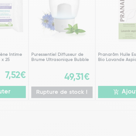
iène Intime
Puressentiel Diffuseur de
Pranarôm Huile Es
 x 25
Brume Ultrasonique Bubble
Bio Lavande Aspic
7,52€
49,31€
uter
Ajou
Rupture de stock !