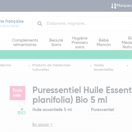
Marques
Search
ne française
e de la Santé
Hygiène
B
Compléments
Beauté
Bébé
e
Premiers
Méde
alimentaires
Soins
Maman
soins
Natu
decine
Produits de médecines
Huiles
P
e
naturelles
essentielles
Puressentiel Huile Essenti
Exclu
web
planifolia) Bio 5 ml
Huile essentielle 5 ml
Puressentiel
En savoir +