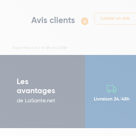
Avis clients
Laisser un avis
0
Page mise à jour le 08 aout 2026
Les
avantages
Livraison 24/48h
de LaSante.net