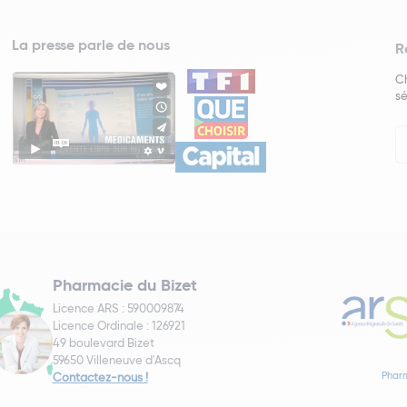
La presse parle de nous
R
Ch
sé
In
Ne
Pharmacie du Bizet
Licence ARS : 590009874
Licence Ordinale : 126921
49 boulevard Bizet
59650 Villeneuve d'Ascq
Pharm
Contactez-nous !