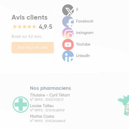
X
Avis clients
Facebook
4,9
5
/
Instagram
Basé sur 62 avis.
Youtube
Voir tous les avis
LinkedIn
Nos pharmaciens
Titulaire -
Cyril Tétart
N° RPPS : 10001113017
Louise Talleu
N° RPPS : 10101068749
Mathis Costa
N° RPPS : 10102026845