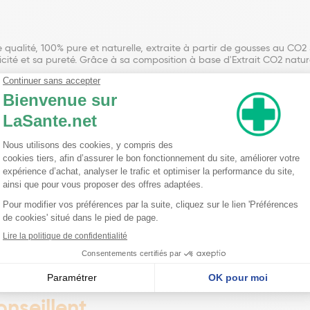
te qualité, 100% pure et naturelle, extraite à partir de gousses au CO
ité et sa pureté. Grâce à sa composition à base d'Extrait CO2 naturell
ne multitude de bénéfices. Son parfum envoûtant apporte une véritable s
 réconfortantes. En outre, son utilisation est polyvalente, que ce so
 Son conditionnement en flacon de 5 ml la rend facile à utiliser et à c
tielle biologique est un produit incontournable. En plus de ses qualité
une touche naturelle et parfumée à leurs créations cosmétiques. En cho
nvironnement et de votre bien-être.
lia Fruit Extract*, Alcohol**. Extrait CO2 naturellement titré en vanilli
nseillent