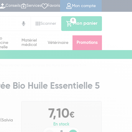
Mon compte
Conseils
Services
Favoris
0
Mon panier
Scanner
io
Matériel
cine
Vétérinaire
Promotions
médical
relle
Puressentiel Sauge Sclarée Bio Huile Essentielle 5 ml
ée Bio Huile Essentielle 5
7,10
€
(Salvia
En stock