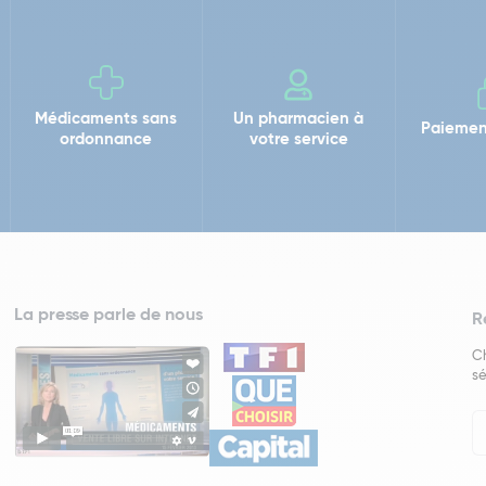
Médicaments sans
Un pharmacien à
Paiemen
ordonnance
votre service
La presse parle de nous
R
Ch
sé
In
Ne