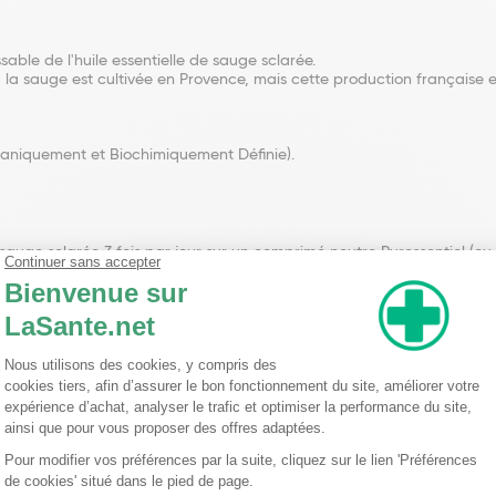
ble de l'huile essentielle de sauge sclarée.
le, la sauge est cultivée en Provence, mais cette production français
Botaniquement et Biochimiquement Définie).
uge sclarée 3 fois par jour sur un comprimé neutre Puressentiel (ou 1 c
larée pure sans support, ni mélangée à l'eau.
l à votre pharmacien.
l'huile essentielle de sauge sclarée.
ire. L'huile essentielle de sauge sclarée ne se substitue pas à une a
e précaution, ne pas utiliser chez les enfants de moins de 7 ans, le
ptiques et chez les personnes allergiques aux huiles essentielles.
de la lumière, de l'air et de la chaleur.
ns d'emploi de cette référence.