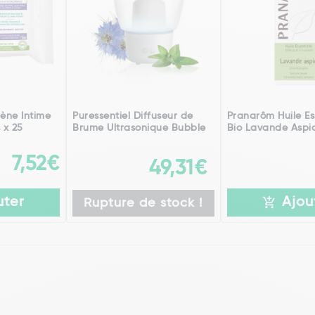
iène Intime
Puressentiel Diffuseur de
Pranarôm Huile Es
 x 25
Brume Ultrasonique Bubble
Bio Lavande Aspic
7,52€
49,31€
uter
Ajou
Rupture de stock !