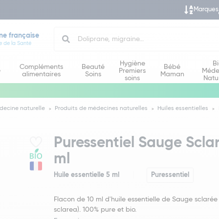
Marques
Search
ne française
e de la Santé
Hygiène
B
Compléments
Beauté
Bébé
e
Premiers
Méde
alimentaires
Soins
Maman
soins
Natu
decine naturelle
Produits de médecines naturelles
Huiles essentielles
Puressentiel Sauge Sclar
ml
Huile essentielle 5 ml
Puressentiel
Flacon de 10 ml d'huile essentielle de Sauge sclarée 
sclarea). 100% pure et bio.