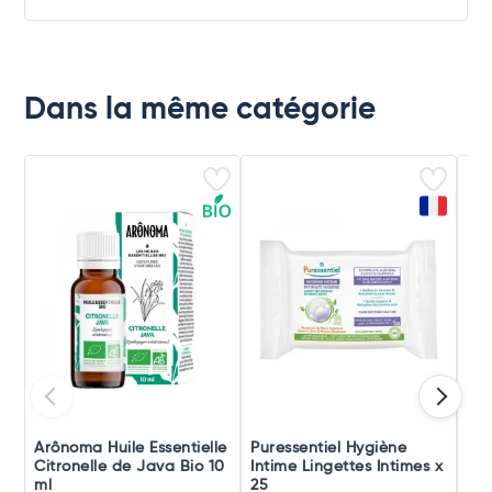
Dans la même catégorie
Arônoma Huile Essentielle
Puressentiel Hygiène
Pur
Citronelle de Java Bio 10
Intime Lingettes Intimes x
Bru
ml
25
Bu