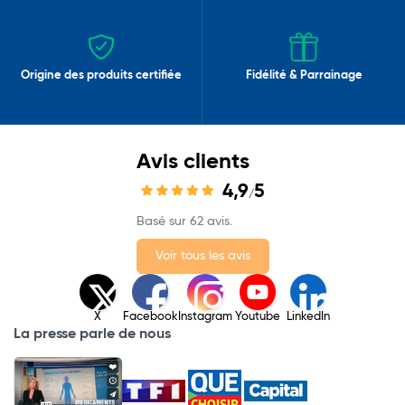
Origine des produits certifiée
Fidélité & Parrainage
Avis clients
4,9
5
/
Basé sur 62 avis.
Voir tous les avis
X
Facebook
Instagram
Youtube
LinkedIn
La presse parle de nous