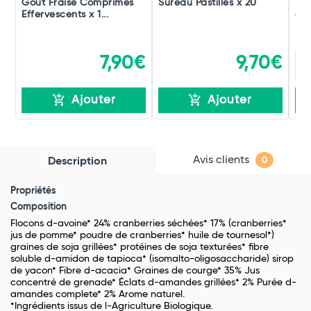
Goût Fraise Comprimés
Sureau Pastilles x 20
Éle
Effervescents x 1...
d'H
7,90€
9,70€
Ajouter
Ajouter
Avis clients
Description
0
Propriétés
Composition
Flocons d-avoine* 24% cranberries séchées* 17% (cranberries*
jus de pomme* poudre de cranberries* huile de tournesol*)
graines de soja grillées* protéines de soja texturées* fibre
soluble d-amidon de tapioca* (isomalto-oligosaccharide) sirop
de yacon* Fibre d-acacia* Graines de courge* 35% Jus
concentré de grenade* Éclats d-amandes grillées* 2% Purée d-
amandes complete* 2% Arome naturel.
*Ingrédients issus de l-Agriculture Biologique.