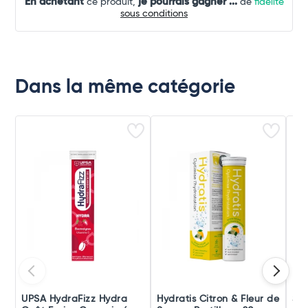
En achetant
je pourrais gagner
...
ce produit,
de
fidélité
sous conditions
Dans la même catégorie
UPSA HydraFizz Hydra
Hydratis Citron & Fleur de
Ste