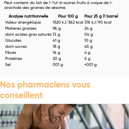
Peut contenir du lait de l-?uf d-autres fruits à coque de l-
arachide des graines de sésame.
Analyse nutritionnelle
Pour 100 g
Pour 25 g (1 barre)
Valeur énergétique
1520 kJ/362 kcal
376 kJ/90 kcal
Matieres grasses
96 g
24 g
dont acides gras saturés
15 g
04 g
Glucides
41 g
10 g
dont sucres
18 g
45 g
Fibres
16 g
4 g
Protéines
20 g
5 g
Sel
001 g
<001 g
Nos pharmaciens vous
conseillent