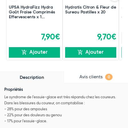
UPSA HydraFizz Hydra
Hydratis Citron & Fleur de
Ste
Goût Fraise Comprimés
Sureau Pastilles x 20
Éle
Effervescents x 1...
d'H
7,90€
9,70€
Ajouter
Ajouter
Avis clients
Description
0
Propriétés
Le syndrome de l'essuie-glace est très répandu chez les coureurs.
Dans les blessures du coureur, on comptabilise :
- 28% pour des ampoules
- 22% pour des douleurs au genou
- 17% pour l'essuie-glace.