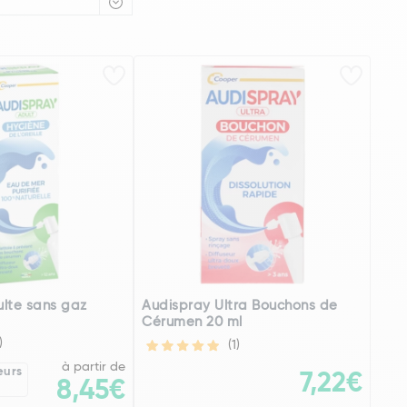
lte sans gaz
Audispray Ultra Bouchons de
Cérumen 20 ml
)
(1)
à partir de
eurs
7,22€
8,45€