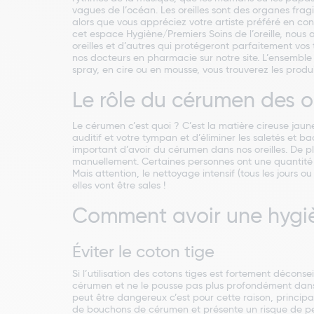
vagues de l’océan. Les oreilles sont des organes fragi
alors que vous appréciez votre artiste préféré en con
cet espace Hygiène/Premiers Soins de l’oreille, nous 
oreilles et d’autres qui protégeront parfaitement vos
nos docteurs en pharmacie sur notre site. L’ensemble d
spray, en cire ou en mousse, vous trouverez les produi
Le rôle du cérumen des or
Le cérumen c’est quoi ? C’est la matière cireuse jaun
auditif et votre tympan et d’éliminer les saletés et ba
important d’avoir du cérumen dans nos oreilles. De plus
manuellement. Certaines personnes ont une quantité p
Mais attention, le nettoyage intensif (tous les jours 
elles vont être sales !
Comment avoir une hygièn
Éviter le coton tige
Si l’utilisation des cotons tiges est fortement déconsei
cérumen et ne le pousse pas plus profondément dans le 
peut être dangereux c’est pour cette raison, principal
de bouchons de cérumen et présente un risque de perfor