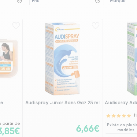
Prix
Marque
ve
Audispray Junior Sans Gaz 25 ml
Audispray Adu
(1
à partir de
Existe en plusi
6,66€
3,85€
modèles