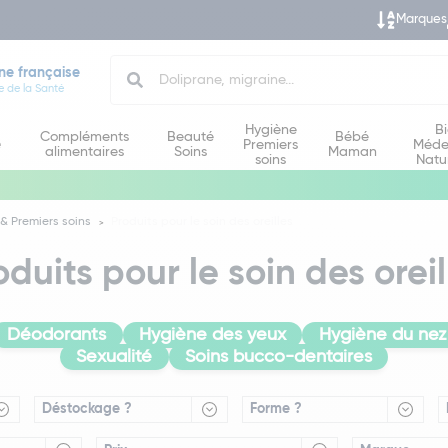
Marques
Search
ne française
e de la Santé
Hygiène
B
Compléments
Beauté
Bébé
e
Premiers
Méde
alimentaires
Soins
Maman
soins
Natu
& Premiers soins
Produits pour le soin des oreilles
oduits pour le soin des oreil
Déodorants
Hygiène des yeux
Hygiène du nez
Sexualité
Soins bucco-dentaires
Déstockage ?
Forme ?