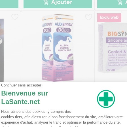
Ajouter
Exclu web
riculaire
Audispray Dolo +6 mois Gouttes
Biosynex Prot
Auriculaires 7 g
Silicone Trans
7,95€
5,63€