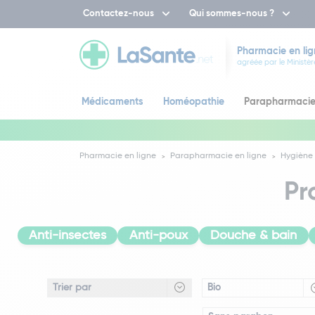
Contactez-nous
Qui sommes-nous ?
Pharmacie en lig
agréée par le Ministèr
Médicaments
Homéopathie
Parapharmaci
Pharmacie en ligne
Parapharmacie en ligne
Hygiène 
Pr
Anti-insectes
Anti-poux
Douche & bain
Bio