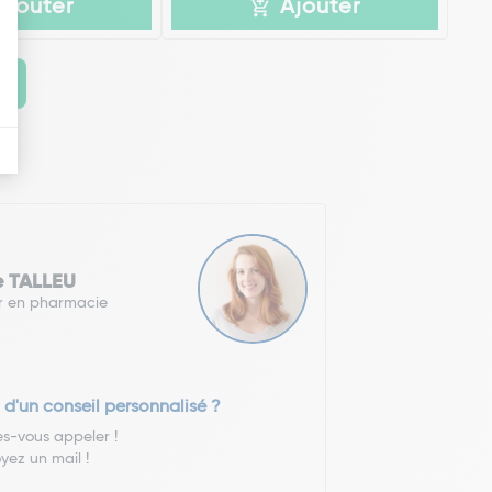
Ajouter
Ajouter
e TALLEU
r en pharmacie
 d'un conseil personnalisé ?
es-vous appeler !
yez un mail !