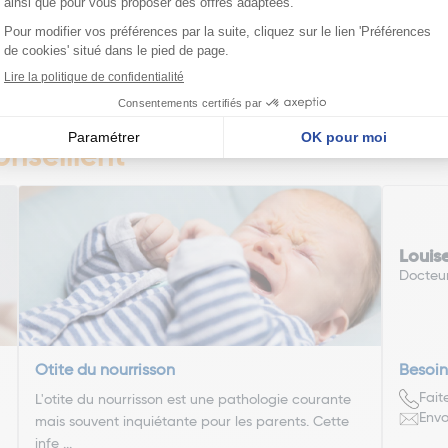
Ajouter
Page précédente
Page suivante
1
2
3
4
nseillent
Louis
Docteu
Otite du nourrisson
Besoin
Fait
L'otite du nourrisson est une pathologie courante
Envo
mais souvent inquiétante pour les parents. Cette
infe ...