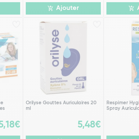
Ajouter
ve
Orilyse Gouttes Auriculaires 20
Respimer Hygi
res
ml
Spray Auricula
5,18€
5,48€