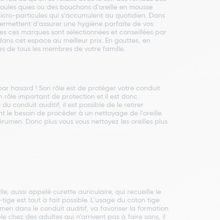
s boules quies ou des bouchons d’oreille en mousse
micro-particules qui s’accumulent au quotidien. Dans
 permettent d’assurer une hygiène parfaite de vos
tes ces marques sont sélectionnées et conseillées par
 dans cet espace au meilleur prix. En gouttes, en
les de tous les membres de votre famille.
par hasard ! Son rôle est de protéger votre conduit
n rôle important de protection et il est donc
 conduit auditif, il est possible de le retirer
 le besoin de procéder à un nettoyage de l’oreille.
érumen. Donc plus vous vous nettoyez les oreilles plus
lle, aussi appelé curette auriculaire, qui recueille le
ige est tout à fait possible. L’usage du coton tige
umen dans le conduit auditif, va favoriser la formation
e chez des adultes qui n’arrivent pas à faire sans, il