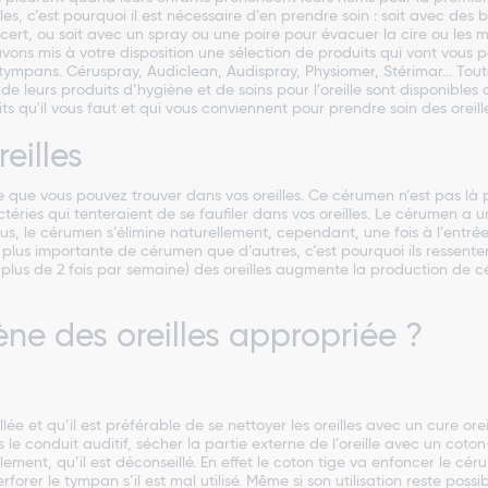
les, c’est pourquoi il est nécessaire d’en prendre soin : soit avec de
cert, ou soit avec un spray ou une poire pour évacuer la cire ou les 
avons mis à votre disposition une sélection de produits qui vont vous
 tympans. Céruspray, Audiclean, Audispray, Physiomer, Stérimar... Tou
e leurs produits d’hygiène et de soins pour l’oreille sont disponibles
ts qu'il vous faut et qui vous conviennent pour prendre soin des oreil
eilles
e que vous pouvez trouver dans vos oreilles. Ce cérumen n’est pas là 
ctéries qui tenteraient de se faufiler dans vos oreilles. Le cérumen a u
, le cérumen s’élimine naturellement, cependant, une fois à l’entrée du
lus importante de cérumen que d’autres, c’est pourquoi ils ressentent
ou plus de 2 fois par semaine) des oreilles augmente la production de c
e des oreilles appropriée ?
llée et qu’il est préférable de se nettoyer les oreilles avec un cure orei
conduit auditif, sécher la partie externe de l’oreille avec un coton-t
ement, qu’il est déconseillé. En effet le coton tige va enfoncer le cér
er le tympan s’il est mal utilisé. Même si son utilisation reste possibl