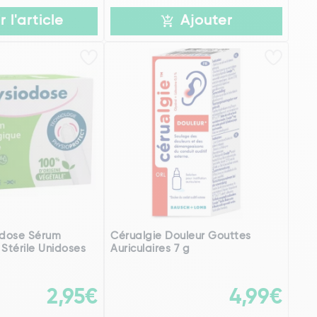
r l'article
Ajouter
odose Sérum
Cérualgie Douleur Gouttes
 Stérile Unidoses
Auriculaires 7 g
2,95€
4,99€