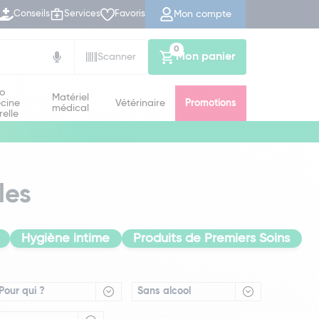
Mon compte
Conseils
Services
Favoris
0
Mon panier
Scanner
io
Matériel
cine
Vétérinaire
Promotions
médical
relle
les
Hygiène intime
Produits de Premiers Soins
Pour qui ?
Sans alcool