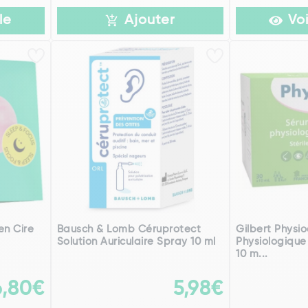
le
Ajouter
Voi
en Cire
Bausch & Lomb Céruprotect
Gilbert Physi
Solution Auriculaire Spray 10 ml
Physiologique
10 m...
6,80€
5,98€