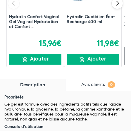
Hydralin Confort Vaginal
Hydralin Quotidien Éco-
Cav
Gel Vaginal Hydratation
Recharge 400 ml
San
et Confort ...
100
15,96€
11,98€
R
Ajouter
Ajouter
Avis clients
Description
0
Propriétés
Ce gel est formulé avec des ingrédients actifs tels que l'acide
hyaluronique, la glycérine, la bétaïne, la gomme xanthane et le
pullulane, tous bénéfiques pour la muqueuse vaginale. Il est
naturel, non gras et ne laisse aucune tache.
Conseils d’utilisation