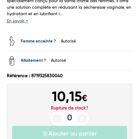
Total
spécialement conçu pour la santé intime des femmes. Il offre
une solution complète en réduisant la sécheresse vaginale, en
hydratant et en lubrifiant l...
Commander
En savoir +
Femme enceinte ?
Autorisé
Allaitement ?
Autorisé
Référence : 8719325830040
10,15
€
Rupture de stock !
Ajouter au panier