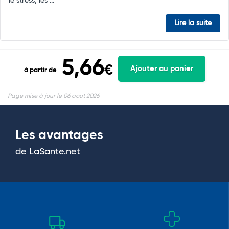
le stress, les ...
Lire la suite
5,66
€
Ajouter au panier
à partir de
Page mise à jour le 06 aout 2026
Les avantages
de LaSante.net