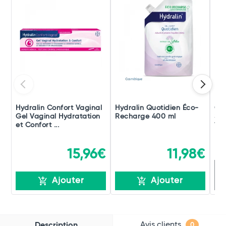
Hydralin Confort Vaginal
Hydralin Quotidien Éco-
Cav
Gel Vaginal Hydratation
Recharge 400 ml
San
et Confort ...
100
15,96€
11,98€
R
Ajouter
Ajouter
Avis clients
Description
0