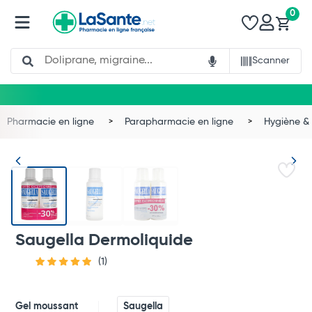
0
Search
Scanner
Pharmacie en ligne
Parapharmacie en ligne
Hygiène & 
Saugella Dermoliquide
(1)
Total
Gel moussant
Saugella