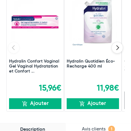
Hydralin Confort Vaginal
Hydralin Quotidien Éco-
Cav
Gel Vaginal Hydratation
Recharge 400 ml
San
et Confort ...
100
15,96€
11,98€
R
Ajouter
Ajouter
Avis clients
Description
1