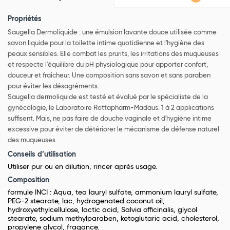
Propriétés
Saugella Dermoliquide : une émulsion lavante douce utilisée comme
savon liquide pour la toilette intime quotidienne et l'hygiène des
peaux sensibles. Elle combat les prurits, les irritations des muqueuses
et respecte l'équilibre du pH physiologique pour apporter confort,
douceur et fraîcheur. Une composition sans savon et sans paraben
pour éviter les désagréments.
Saugella dermoliquide est testé et évalué par le spécialiste de la
gynécologie, le Laboratoire Rottapharm-Madaus. 1 à 2 applications
suffisent. Mais, ne pas faire de douche vaginale et d'hygiène intime
excessive pour éviter de détériorer le mécanisme de défense naturel
des muqueuses
Conseils d’utilisation
Utiliser pur ou en dilution, rincer après usage.
Composition
formule INCI : Aqua, tea lauryl sulfate, ammonium lauryl sulfate,
PEG-2 stearate, lac, hydrogenated coconut oil,
hydroxyethylcellulose, lactic acid, Salvia officinalis, glycol
stearate, sodium methylparaben, ketoglutaric acid, cholesterol,
propylene glycol, fragance.