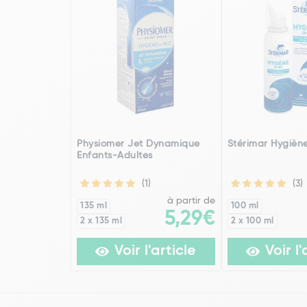
Physiomer Jet Dynamique
Stérimar Hygièn
Enfants-Adultes
(1)
(3)
à partir de
135 ml
100 ml
5,29€
2 x 135 ml
2 x 100 ml
Voir l'article
Voir l'