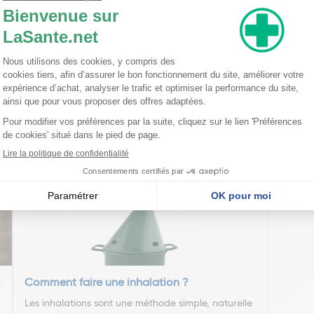
tion de tanins et d’une fraction de flavonoïdes (issues de l’Hamamél
étale, Arôme naturel d’Eucalyptus et Arôme naturel de Menthe.
teurs, ni émulsifiants, ni autres substances de synthèse.
nseillent
Comment faire une inhalation ?
Les inhalations sont une méthode simple, naturelle