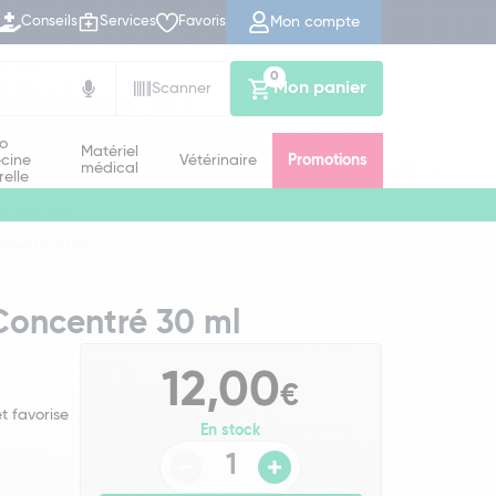
Mon compte
Conseils
Services
Favoris
0
Mon panier
Scanner
io
Matériel
cine
Vétérinaire
Promotions
médical
relle
ncentré 30 ml
Concentré 30 ml
12,00
€
t favorise
En stock