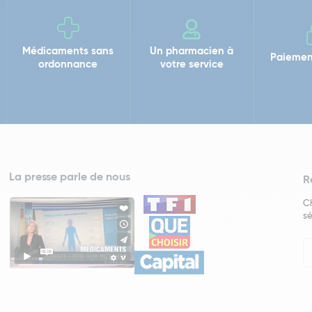
Médicaments sans
Un pharmacien à
Paiemen
ordonnance
votre service
La presse parle de nous
R
Ch
sé
In
Ne