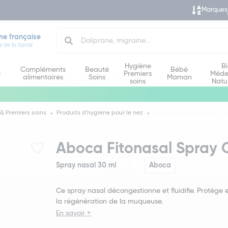
Marques
Search
ne française
e de la Santé
Hygiène
B
Compléments
Beauté
Bébé
e
Premiers
Méde
alimentaires
Soins
Maman
soins
Natu
& Premiers soins
Produits d'hygiène pour le nez
Aboca Fitonasal Spray Co
Aboca Fitonasal Spray 
Spray nasal 30 ml
Aboca
Ce spray nasal décongestionne et fluidifie. Protège e
la régénération de la muqueuse.
En savoir +