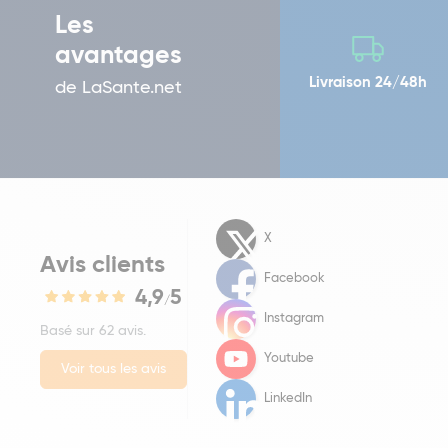
Les
avantages
Livraison 24/48h
de LaSante.net
X
Avis clients
Facebook
4,9
5
/
Instagram
Basé sur 62 avis.
Youtube
Voir tous les avis
LinkedIn