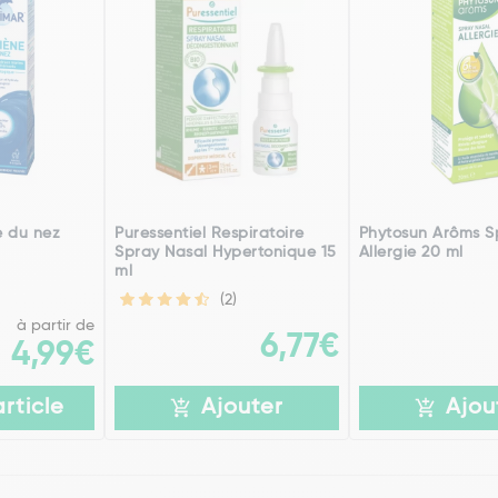
e du nez
Puressentiel Respiratoire
Phytosun Arôms S
Spray Nasal Hypertonique 15
Allergie 20 ml
ml
(2)
à partir de
6,77€
4,99€
article
Ajouter
Ajou