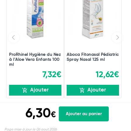
ProRhinel Hygiène du Nez
Aboca Fitonasal Pédiatric
à l'Aloe Vera Enfants 100
Spray Nasal 125 ml
ml
7,32€
12,62€
Ajouter
Ajouter
6,30
€
Ajouter au panier
Page mise à jour le 06 aout 2026