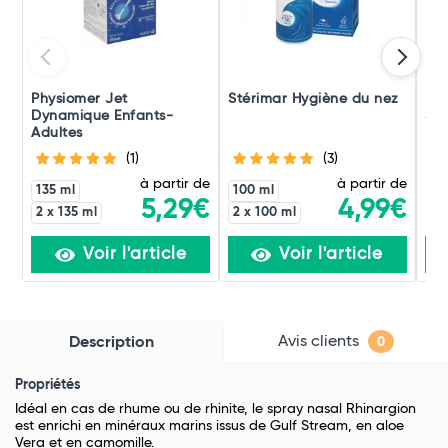
Physiomer Jet
Stérimar Hygiène du nez
Pur
Dynamique Enfants-
Spr
Adultes
Hyp
(1)
(3)
à partir de
à partir de
135 ml
100 ml
5,29€
4,99€
2 x 135 ml
2 x 100 ml
Voir l'article
Voir l'article
Avis clients
Description
0
Propriétés
Idéal en cas de rhume ou de rhinite, le spray nasal Rhinargion
est enrichi en minéraux marins issus de Gulf Stream, en aloe
Vera et en camomille.