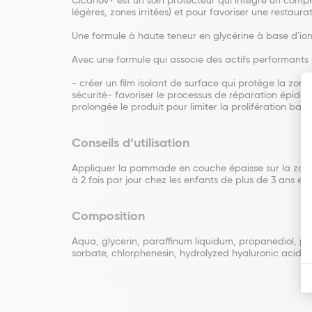
Cicanov+ est un soin protecteur qui intègre un comple
légères, zones irritées) et pour favoriser une restaur
Une formule à haute teneur en glycérine à base d'io
Avec une formule qui associe des actifs performants 
- créer un film isolant de surface qui protège la zon
sécurité- favoriser le processus de réparation épider
prolongée le produit pour limiter la prolifération bac
Conseils d’utilisation
Appliquer la pommade en couche épaisse sur la zone 
à 2 fois par jour chez les enfants de plus de 3 ans et 
Composition
Aqua, glycerin, paraffinum liquidum, propanediol, p
sorbate, chlorphenesin, hydrolyzed hyaluronic acid,