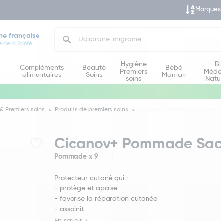
Marques
Search
ne française
e de la Santé
Hygiène
B
Compléments
Beauté
Bébé
e
Premiers
Méde
alimentaires
Soins
Maman
soins
Natu
& Premiers soins
Produits de premiers soins
Cicanov+ Pommade Sachet-D
Cicanov+ Pommade Sac
Pommade x 9
Protecteur cutané qui :
- protège et apaise
- favorise la réparation cutanée
- assainit
En savoir +