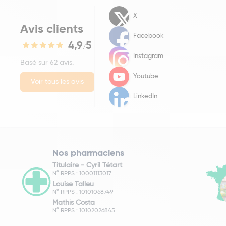
X
Avis clients
Facebook
4,9
5
/
Instagram
Basé sur 62 avis.
Youtube
Voir tous les avis
LinkedIn
Nos pharmaciens
Titulaire -
Cyril Tétart
N° RPPS : 10001113017
Louise Talleu
N° RPPS : 10101068749
Mathis Costa
N° RPPS : 10102026845