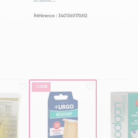
Référence : 3401360170612
-1.00€