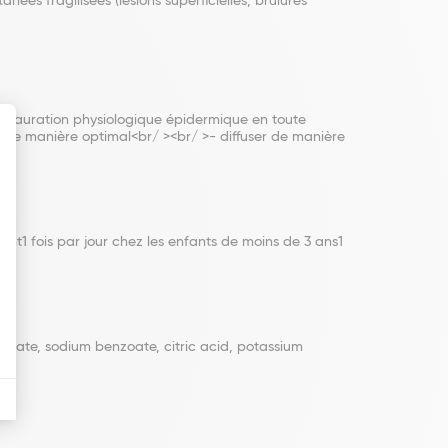
es fragilisées (lésions superficielles, brûlures
 restauration physiologique épidermique en toute
er de manière optimal<br/ ><br/ >- diffuser de manière
1 fois par jour chez les enfants de moins de 3 ans1
lfate, sodium benzoate, citric acid, potassium