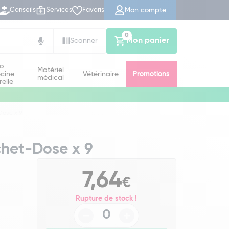
Mon compte
Conseils
Services
Favoris
0
Mon panier
Scanner
io
Matériel
cine
Vétérinaire
Promotions
médical
relle
ose x 9
het-Dose x 9
7,64
€
Rupture de stock !