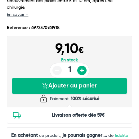
recouvrement des plaies entre 5 et 10 cm, après une
Total
chirurgie.
En savoir +
Commander
Référence : 6972370761918
9,10
€
En stock
Ajouter au panier
Paiement
100% sécurisé
Livraison offerte dès 59€
En achetant
je pourrais gagner
...
ce produit,
de
fidélité