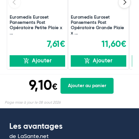
Euromedis Euroset
Euromedis Euroset
Eur
Pansements Post
Pansements Post
Hyd
Opératoire Petite Plaie x
Opératoire Grande Plaie
...
x ...
7,61€
11,60€
Ajouter
Ajouter
9,10
€
Ajouter au panier
Page mise à jour le 08 aout 2026
Les avantages
de LaSante.net