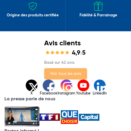
Origine des produits certifiée
Fidélité & Parrainage
Avis clients
4,9
5
/
Basé sur 62 avis.
Voir tous les avis
X
Facebook
Instagram
Youtube
LinkedIn
La presse parle de nous