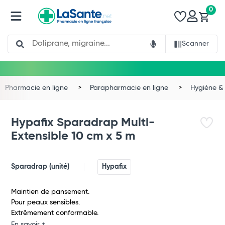
0
Search
Scanner
Pharmacie en ligne
Parapharmacie en ligne
Hygiène & 
Hypafix Sparadrap Multi-
Extensible 10 cm x 5 m
Sparadrap (unité)
Hypafix
Total
Maintien de pansement.
Pour peaux sensibles.
Extrêmement conformable.
Commander
En savoir +