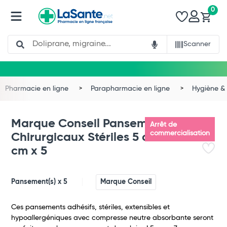
0
Search
Scanner
Pharmacie en ligne
Parapharmacie en ligne
Hygiène & 
Marque Conseil Pansements
Arrêt de
commercialisation
Chirurgicaux Stériles 5 cm x 7
cm x 5
Pansement(s) x 5
Marque Conseil
Ces pansements adhésifs, stériles, extensibles et
hypoallergéniques avec compresse neutre absorbante seront
Total