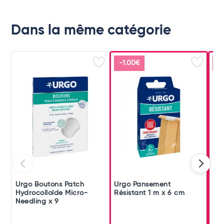
Dans la même catégorie
-1.00€
-
Urgo Boutons Patch
Urgo Pansement
Urg
Hydrocolloïde Micro-
Résistant 1 m x 6 cm
Pan
Needling x 9