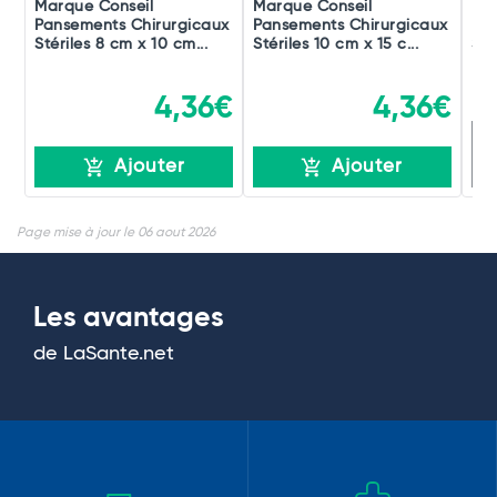
Marque Conseil
Marque Conseil
Mar
Pansements Chirurgicaux
Pansements Chirurgicaux
Pan
Stériles 8 cm x 10 cm...
Stériles 10 cm x 15 c...
Sté
4,36€
4,36€
R
Ajouter
Ajouter
Page mise à jour le 06 aout 2026
Les avantages
de LaSante.net