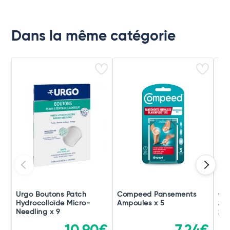
Dans la même catégorie
Urgo Boutons Patch
Compeed Pansements
Co
Hydrocolloïde Micro-
Ampoules x 5
Am
Needling x 9
x 1