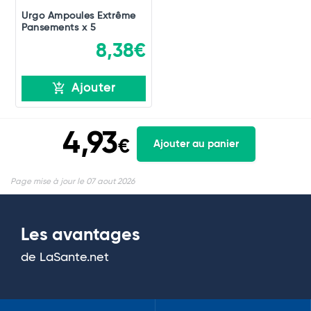
Urgo Ampoules Extrême
Pansements x 5
8,38€
Ajouter
4,93
€
Ajouter au panier
Page mise à jour le 07 aout 2026
Les avantages
de LaSante.net